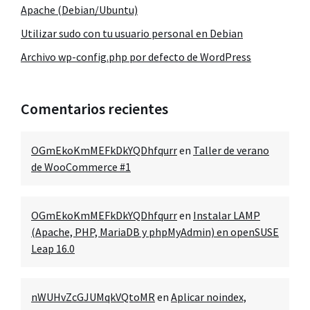
Apache (Debian/Ubuntu)
Utilizar sudo con tu usuario personal en Debian
Archivo wp-config.php por defecto de WordPress
Comentarios recientes
OGmEkoKmMEFkDkYQDhfqurr
en
Taller de verano
de WooCommerce #1
OGmEkoKmMEFkDkYQDhfqurr
en
Instalar LAMP
(Apache, PHP, MariaDB y phpMyAdmin) en openSUSE
Leap 16.0
nWUHvZcGJUMqkVQtoMR
en
Aplicar noindex,