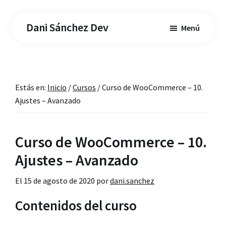
Saltar
Saltar
al
a
Dani Sánchez Dev
Menú
contenido
la
principal
barra
lateral
principal
Estás en:
Inicio
/
Cursos
/
Curso de WooCommerce – 10.
Ajustes – Avanzado
Curso de WooCommerce – 10.
Ajustes – Avanzado
El
15 de agosto de 2020
por
dani.sanchez
Contenidos del curso