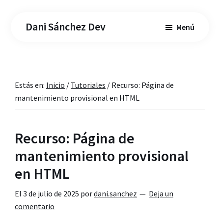
Saltar
Saltar
al
a
Dani Sánchez Dev
Menú
contenido
la
principal
barra
lateral
principal
Estás en:
Inicio
/
Tutoriales
/
Recurso: Página de
mantenimiento provisional en HTML
Recurso: Página de
mantenimiento provisional
en HTML
El
3 de julio de 2025
por
dani.sanchez
Deja un
comentario