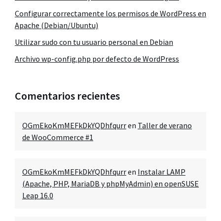
Configurar correctamente los permisos de WordPress en
Apache (Debian/Ubuntu)
Utilizar sudo con tu usuario personal en Debian
Archivo wp-config.php por defecto de WordPress
Comentarios recientes
OGmEkoKmMEFkDkYQDhfqurr
en
Taller de verano
de WooCommerce #1
OGmEkoKmMEFkDkYQDhfqurr
en
Instalar LAMP
(Apache, PHP, MariaDB y phpMyAdmin) en openSUSE
Leap 16.0