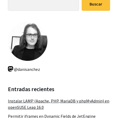
lateral
Buscar
principal
@danisanchez
Entradas recientes
Instalar LAMP (Apache, PHP, MariaDB y phpMyAdmin) en
openSUSE Leap 16.0
Permitir iframes en Dynamic Fields de JetEngine