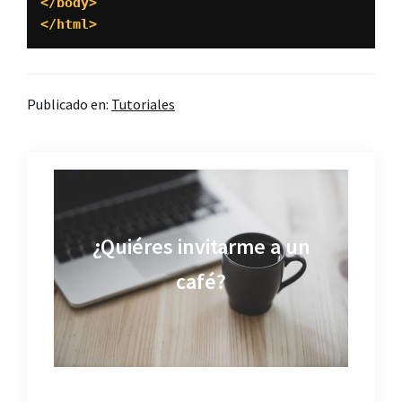
</body>

</html>
Publicado en:
Tutoriales
¿Quiéres invitarme a un
café?