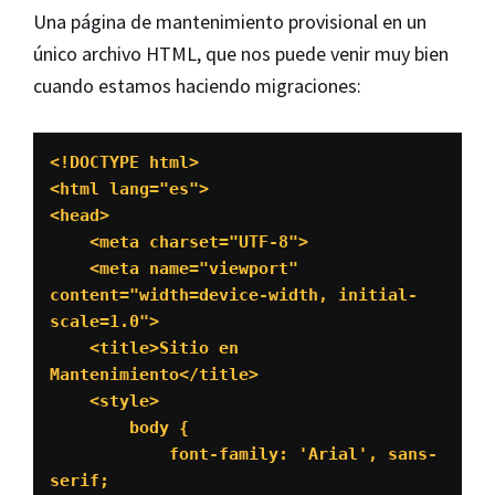
Una página de mantenimiento provisional en un
único archivo HTML, que nos puede venir muy bien
cuando estamos haciendo migraciones:
<!DOCTYPE html>

<html lang="es">

<head>

    <meta charset="UTF-8">

    <meta name="viewport" 
content="width=device-width, initial-
scale=1.0">

    <title>Sitio en 
Mantenimiento</title>

    <style>

        body {

            font-family: 'Arial', sans-
serif;
