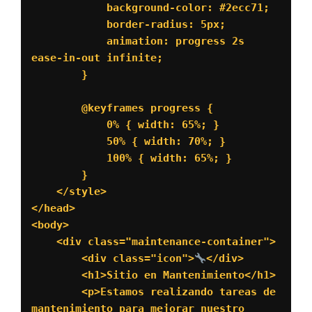
            background-color: #2ecc71;

            border-radius: 5px;

            animation: progress 2s 
ease-in-out infinite;

        }

        @keyframes progress {

            0% { width: 65%; }

            50% { width: 70%; }

            100% { width: 65%; }

        }

    </style>

</head>

<body>

    <div class="maintenance-container">

        <div class="icon">
</div>

        <h1>Sitio en Mantenimiento</h1>

        <p>Estamos realizando tareas de 
mantenimiento para mejorar nuestro 