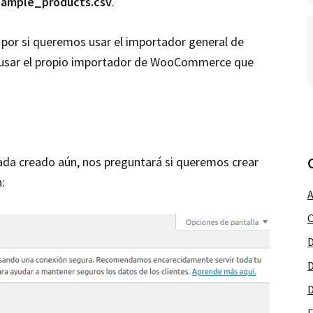
sample_products.csv
.
 por si queremos usar el importador general de
 usar el propio importador de WooCommerce que
da creado aún, nos preguntará si queremos crear
:
A
C
D
D
D