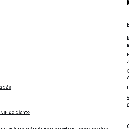
I
p
P
J
C
W
iación
U
A
NIF de cliente