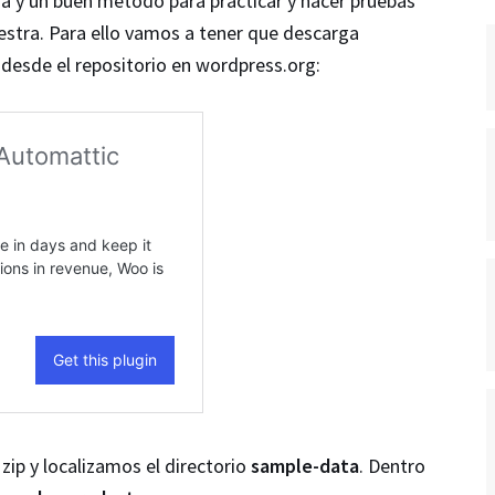
 y un buen método para practicar y hacer pruebas
estra. Para ello vamos a tener que descarga
sde el repositorio en wordpress.org:
p y localizamos el directorio
sample-data
. Dentro