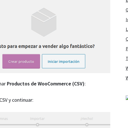
G
I
L
O
P
T
nar
Productos de WooCommerce (CSV)
:
CSV y continuar: