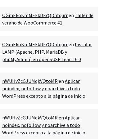
OGmEkoKmMEFkDkYQDhfqurr
en
Taller de
verano de WooCommerce #1
OGmEkoKmMEFkDkYQDhfqurr
en
Instalar
LAMP (Apache, PHP, MariaDB y
phpMyAdmin) en openSUSE Leap 16.0
nWUHvZcGJUMqkVQtoMR
en
Aplicar
noindex, nofollow y noarchive a todo
WordPress excepto a la página de inicio
nWUHvZcGJUMqkVQtoMR
en
Aplicar
noindex, nofollow y noarchive a todo
WordPress excepto a la página de inicio