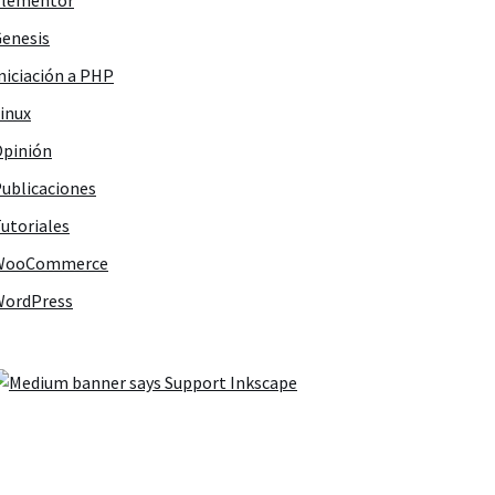
Elementor
enesis
niciación a PHP
inux
pinión
ublicaciones
utoriales
WooCommerce
WordPress