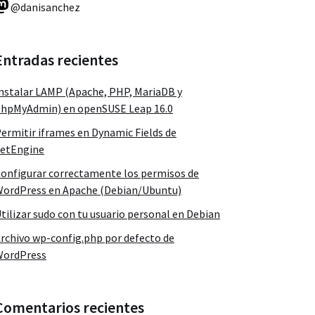
@danisanchez
Entradas recientes
nstalar LAMP (Apache, PHP, MariaDB y
hpMyAdmin) en openSUSE Leap 16.0
ermitir iframes en Dynamic Fields de
etEngine
onfigurar correctamente los permisos de
ordPress en Apache (Debian/Ubuntu)
tilizar sudo con tu usuario personal en Debian
rchivo wp-config.php por defecto de
WordPress
Comentarios recientes