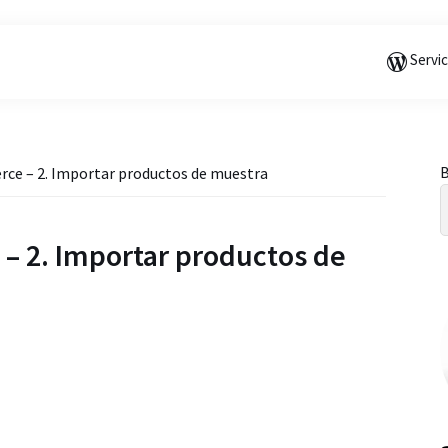
Saltar
Saltar
Saltar
a
al
a
Servi
la
contenido
la
navegación
principal
barra
principal
lateral
principal
B
e – 2. Importar productos de muestra
l
 2. Importar productos de