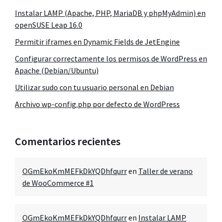
Instalar LAMP (Apache, PHP, MariaDB y phpMyAdmin) en
openSUSE Leap 16.0
Permitir iframes en Dynamic Fields de JetEngine
Configurar correctamente los permisos de WordPress en
Apache (Debian/Ubuntu)
Utilizar sudo con tu usuario personal en Debian
Archivo wp-config.php por defecto de WordPress
Comentarios recientes
OGmEkoKmMEFkDkYQDhfqurr
en
Taller de verano
de WooCommerce #1
OGmEkoKmMEFkDkYQDhfqurr
en
Instalar LAMP