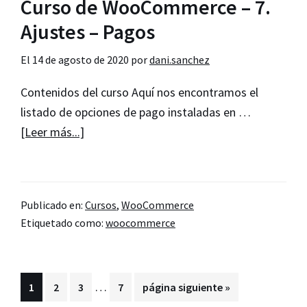
Curso de WooCommerce – 7.
Ajustes
–
Ajustes – Pagos
Cuentas
El
14 de agosto de 2020
por
dani.sanchez
y
privacidad
Contenidos del curso Aquí nos encontramos el
listado de opciones de pago instaladas en …
acerca
[Leer más...]
de
Curso
de
Publicado en:
Cursos
,
WooCommerce
WooCommerce
Etiquetado como:
woocommerce
–
7.
Ajustes
Páginas
…
Página
Página
Página
Página
Ir
1
2
3
7
página siguiente »
–
intermedias
a