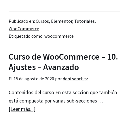
Taller
de
Publicado en:
Cursos
,
Elementor
,
Tutoriales
,
verano
WooCommerce
de
Etiquetado como:
woocommerce
WooCommerce
#1
Curso de WooCommerce – 10.
Ajustes – Avanzado
El
15 de agosto de 2020
por
dani.sanchez
Contenidos del curso En esta sección que también
está compuesta por varias sub-secciones …
acerca
[Leer más...]
de
Curso