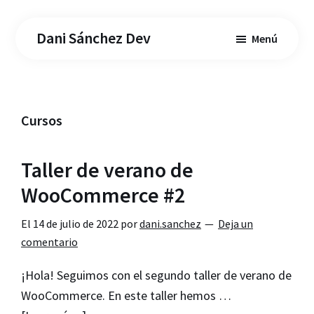
Saltar
Saltar
al
a
Dani Sánchez Dev
Menú
contenido
la
principal
barra
lateral
principal
Cursos
Taller de verano de
WooCommerce #2
El
14 de julio de 2022
por
dani.sanchez
Deja un
comentario
¡Hola! Seguimos con el segundo taller de verano de
WooCommerce. En este taller hemos …