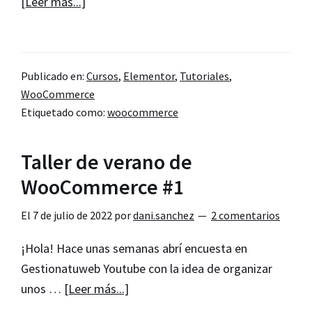
acerca
[Leer más...]
de
Taller
de
Publicado en:
Cursos
,
Elementor
,
Tutoriales
,
verano
WooCommerce
de
Etiquetado como:
woocommerce
WooCommerce
#2
Taller de verano de
WooCommerce #1
El
7 de julio de 2022
por
dani.sanchez
2 comentarios
¡Hola! Hace unas semanas abrí encuesta en
Gestionatuweb Youtube con la idea de organizar
acerca
unos …
[Leer más...]
de