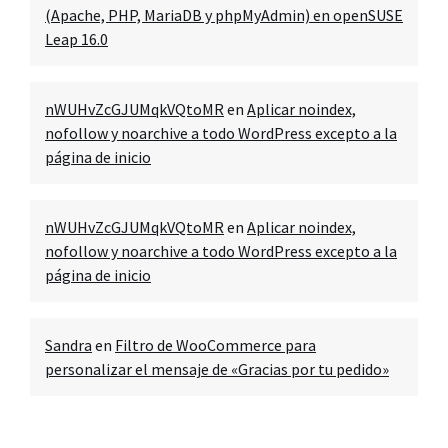
(Apache, PHP, MariaDB y phpMyAdmin) en openSUSE
Leap 16.0
nWUHvZcGJUMqkVQtoMR
en
Aplicar noindex,
nofollow y noarchive a todo WordPress excepto a la
página de inicio
nWUHvZcGJUMqkVQtoMR
en
Aplicar noindex,
nofollow y noarchive a todo WordPress excepto a la
página de inicio
Sandra
en
Filtro de WooCommerce para
personalizar el mensaje de «Gracias por tu pedido»