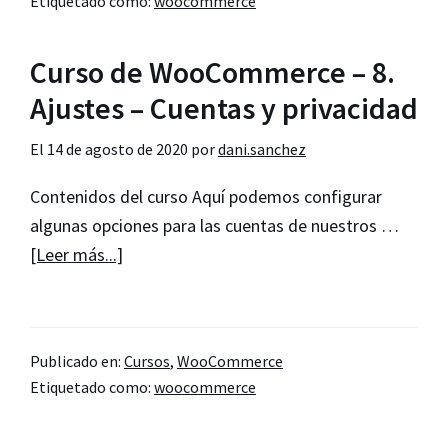
Etiquetado como:
woocommerce
–
9.
Curso de WooCommerce – 8.
Ajustes
–
Ajustes – Cuentas y privacidad
Correos
El
14 de agosto de 2020
por
dani.sanchez
electrónicos
Contenidos del curso Aquí podemos configurar
algunas opciones para las cuentas de nuestros …
acerca
[Leer más...]
de
Curso
de
Publicado en:
Cursos
,
WooCommerce
WooCommerce
Etiquetado como:
woocommerce
–
8.