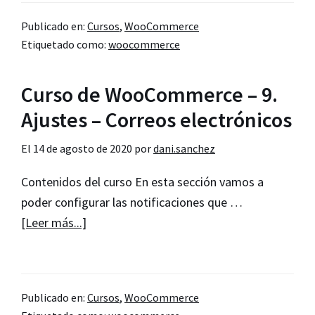
de
Publicado en:
Cursos
,
WooCommerce
WooCommerce
Etiquetado como:
woocommerce
–
10.
Curso de WooCommerce – 9.
Ajustes
–
Ajustes – Correos electrónicos
Avanzado
El
14 de agosto de 2020
por
dani.sanchez
Contenidos del curso En esta sección vamos a
poder configurar las notificaciones que …
acerca
[Leer más...]
de
Curso
de
Publicado en:
Cursos
,
WooCommerce
WooCommerce