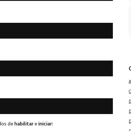
A
C
D
D
D
ndos de
habilitar
e
iniciar: