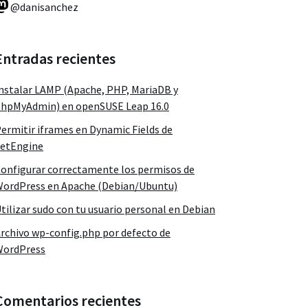
@danisanchez
Entradas recientes
nstalar LAMP (Apache, PHP, MariaDB y
hpMyAdmin) en openSUSE Leap 16.0
ermitir iframes en Dynamic Fields de
etEngine
onfigurar correctamente los permisos de
ordPress en Apache (Debian/Ubuntu)
tilizar sudo con tu usuario personal en Debian
rchivo wp-config.php por defecto de
WordPress
Comentarios recientes