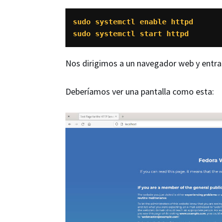
sudo systemctl enable httpd

sudo systemctl start httpd
Nos dirigimos a un navegador web y entra
Deberíamos ver una pantalla como esta: