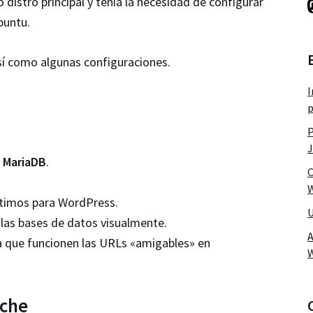
stro principal y tenía la necesidad de configurar
buntu.
así como algunas configuraciones.
I
p
P
J
 MariaDB
.
C
W
ptimos para WordPress.
U
las bases de datos visualmente.
A
 que funcionen las URLs «amigables» en
ache