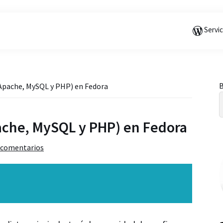
Saltar
Saltar
Saltar
a
al
a
Servi
la
contenido
la
navegación
principal
barra
principal
lateral
principal
B
 Apache, MySQL y PHP) en Fedora
l
pache, MySQL y PHP) en Fedora
 comentarios