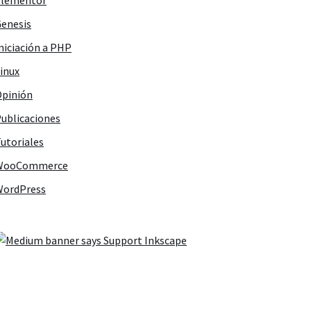
Elementor
enesis
niciación a PHP
inux
pinión
ublicaciones
utoriales
WooCommerce
WordPress