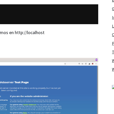
G
I
L
mos en http://localhost
O
P
T