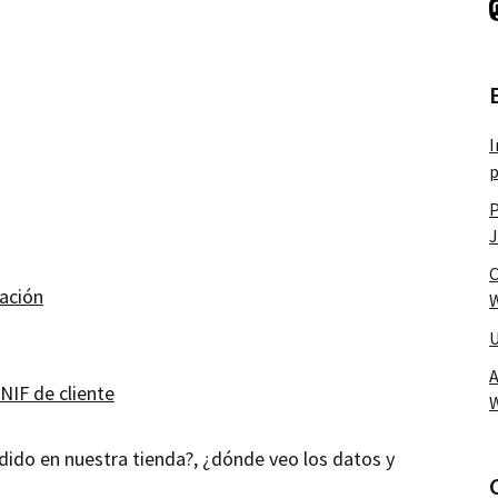
I
p
P
J
C
iación
W
U
A
NIF de cliente
edido en nuestra tienda?, ¿dónde veo los datos y