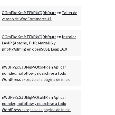
OGmEkoKmMEFkDkYQDhfqurr
en
Taller de
verano de WooCommerce #1
OGmEkoKmMEFkDkYQDhfqurr
en
Instalar
LAMP (Apache, PHP, MariaDB y
phpMyAdmin) en openSUSE Leap 16.0
nWUHvZcGJUMqkVQtoMR
en
Aplicar
noindex, nofollow y noarchive a todo
WordPress excepto a la página de inicio
nWUHvZcGJUMqkVQtoMR
en
Aplicar
noindex, nofollow y noarchive a todo
WordPress excepto a la página de inicio