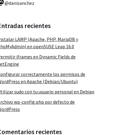
@danisanchez
Entradas recientes
nstalar LAMP (Apache, PHP, MariaDB y
hpMyAdmin) en openSUSE Leap 16.0
ermitir iframes en Dynamic Fields de
etEngine
onfigurar correctamente los permisos de
ordPress en Apache (Debian/Ubuntu)
tilizar sudo con tu usuario personal en Debian
rchivo wp-config.php por defecto de
WordPress
Comentarios recientes