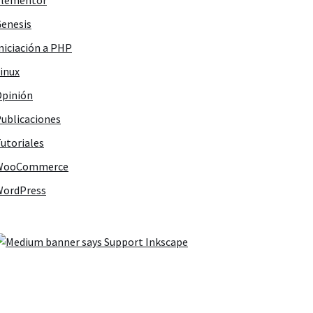
Elementor
enesis
niciación a PHP
inux
pinión
ublicaciones
utoriales
WooCommerce
WordPress