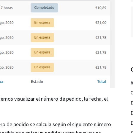
A
C
demos visualizar el número de pedido, la fecha, el
D
D
D
o de pedido se calcula según el siguiente número
osible que entre un pedido y otro haya varios