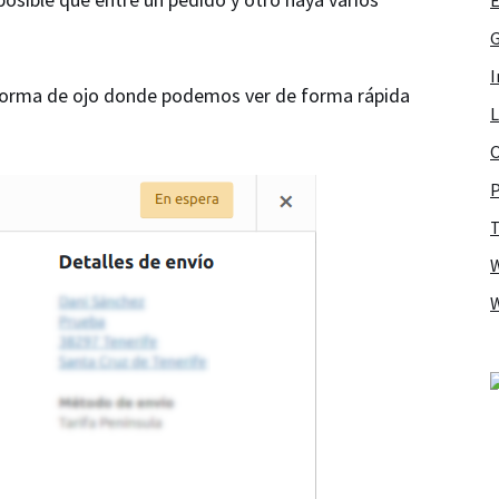
G
I
orma de ojo donde podemos ver de forma rápida
L
O
P
T