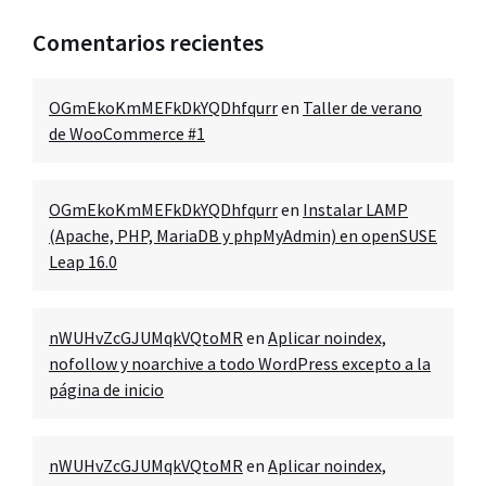
Comentarios recientes
OGmEkoKmMEFkDkYQDhfqurr
en
Taller de verano
de WooCommerce #1
OGmEkoKmMEFkDkYQDhfqurr
en
Instalar LAMP
(Apache, PHP, MariaDB y phpMyAdmin) en openSUSE
Leap 16.0
nWUHvZcGJUMqkVQtoMR
en
Aplicar noindex,
nofollow y noarchive a todo WordPress excepto a la
página de inicio
nWUHvZcGJUMqkVQtoMR
en
Aplicar noindex,