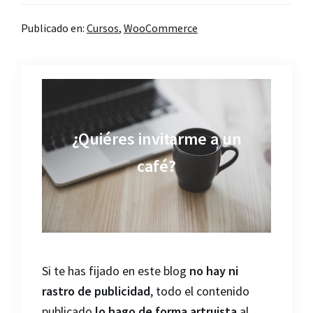
Publicado en:
Cursos
,
WooCommerce
¿Quiéres invitarme a un
café?
Si te has fijado en este blog
no hay ni
rastro de publicidad
, todo el contenido
publicado
lo hago de forma artruista
al