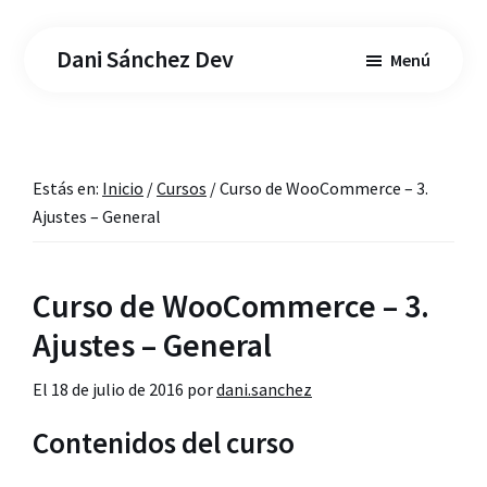
Saltar
Saltar
al
a
Dani Sánchez Dev
Menú
contenido
la
principal
barra
lateral
principal
Estás en:
Inicio
/
Cursos
/
Curso de WooCommerce – 3.
Ajustes – General
Curso de WooCommerce – 3.
Ajustes – General
El
18 de julio de 2016
por
dani.sanchez
Contenidos del curso