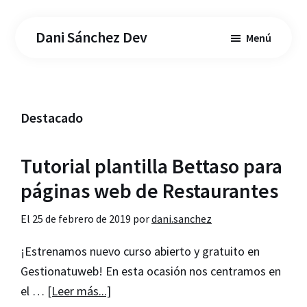
Saltar
Saltar
al
a
Dani Sánchez Dev
Menú
contenido
la
principal
barra
lateral
principal
Destacado
Tutorial plantilla Bettaso para
páginas web de Restaurantes
El
25 de febrero de 2019
por
dani.sanchez
¡Estrenamos nuevo curso abierto y gratuito en
Gestionatuweb! En esta ocasión nos centramos en
acerca
el …
[Leer más...]