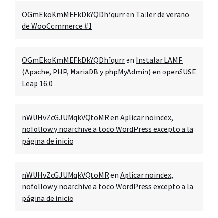
OGmEkoKmMEFkDkYQDhfqurr
en
Taller de verano
de WooCommerce #1
OGmEkoKmMEFkDkYQDhfqurr
en
Instalar LAMP
(Apache, PHP, MariaDB y phpMyAdmin) en openSUSE
Leap 16.0
nWUHvZcGJUMqkVQtoMR
en
Aplicar noindex,
nofollow y noarchive a todo WordPress excepto a la
página de inicio
nWUHvZcGJUMqkVQtoMR
en
Aplicar noindex,
nofollow y noarchive a todo WordPress excepto a la
página de inicio