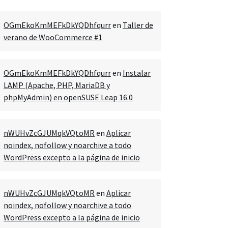
OGmEkoKmMEFkDkYQDhfqurr
en
Taller de
verano de WooCommerce #1
OGmEkoKmMEFkDkYQDhfqurr
en
Instalar
LAMP (Apache, PHP, MariaDB y
phpMyAdmin) en openSUSE Leap 16.0
nWUHvZcGJUMqkVQtoMR
en
Aplicar
noindex, nofollow y noarchive a todo
WordPress excepto a la página de inicio
nWUHvZcGJUMqkVQtoMR
en
Aplicar
noindex, nofollow y noarchive a todo
en'),

WordPress excepto a la página de inicio