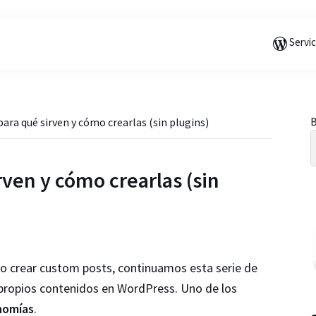
Saltar
Saltar
Saltar
a
al
a
Servi
la
contenido
la
navegación
principal
barra
principal
lateral
principal
B
ra qué sirven y cómo crearlas (sin plugins)
l
ven y cómo crearlas (sin
 crear custom posts, continuamos esta serie de
 propios contenidos en WordPress. Uno de los
nomías
.