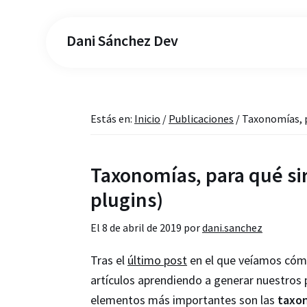
Dani Sánchez Dev
Estás en:
Inicio
/
Publicaciones
/
Taxonomías, pa
Taxonomías, para qué sir
plugins)
El
8 de abril de 2019
por
dani.sanchez
Tras el
último post
en el que veíamos cómo
artículos aprendiendo a generar nuestros
elementos más importantes son las
taxo