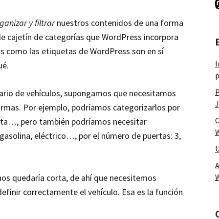
ganizar y filtrar
nuestros contenidos de una forma
le cajetín de categorías que WordPress incorpora
as como las etiquetas de WordPress son en sí
I
ué.
p
P
nario de vehículos, supongamos que necesitamos
J
ormas. Por ejemplo, podríamos categorizarlos por
C
leta…, pero también podríamos necesitar
W
 gasolina, eléctrico…, por el número de puertas: 3,
U
A
 nos quedaría corta, de ahí que necesitemos
finir correctamente el vehículo. Esa es la función