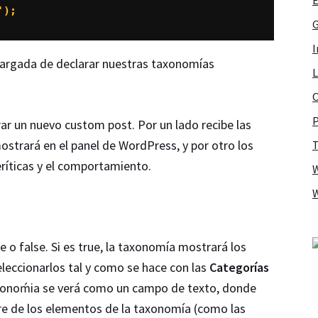
');
G
I
cargada de declarar nuestras taxonomías
L
O
P
rar un nuevo custom post. Por un lado recibe las
mostrará en el panel de WordPress, y por otro los
T
ríticas y el comportamiento.
 o false. Si es true, la taxonomía mostrará los
leccionarlos tal y como se hace con las
Categorías
taxonoḿia se verá como un campo de texto, donde
 de los elementos de la taxonomía (como las