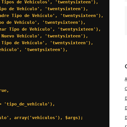
 Tipos de Vehículos', 'twentysixteen'),

ipo de Vehículo', 'twentysixteen'),

adre Tipo de Vehículo', 'twentysixteen'),

po de Vehículo', 'twentysixteen'),

zar Tipo de Vehículo', 'twentysixteen'),

 Nuevo Vehículo', 'twentysixteen'),

 Tipo de Vehículo', 'twentysixteen'),

hículo', 'twentysixteen'),

A
C
ue,

D
 'tipo_de_vehiculo'),

D
D
ulo', array('vehiculos'), $args);
