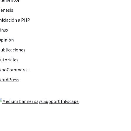
Elementor
enesis
niciación a PHP
inux
pinión
ublicaciones
utoriales
WooCommerce
WordPress