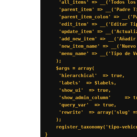
     'all_items' => __('Todos los
     'parent_item' => __('Padre T
     'parent_item_colon' => __('P
     'edit_item' => __('Editar Ti
     'update_item' => __('Actuali
     'add_new_item' => __('Añadir
     'new_item_name' => __('Nuevo
     'menu_name' => __('Tipo de Ve
    );

    $args = array(

     'hierarchical'  => true,

     'labels'  => $labels,

     'show_ui'  => true,

     'show_admin_column'     => tr
     'query_var'  => true,

     'rewrite'  => array('slug' =>
    );

    register_taxonomy('tipo-vehic
}
