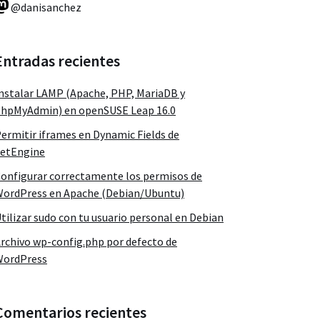
@danisanchez
Entradas recientes
nstalar LAMP (Apache, PHP, MariaDB y
hpMyAdmin) en openSUSE Leap 16.0
ermitir iframes en Dynamic Fields de
etEngine
onfigurar correctamente los permisos de
ordPress en Apache (Debian/Ubuntu)
tilizar sudo con tu usuario personal en Debian
rchivo wp-config.php por defecto de
WordPress
Comentarios recientes