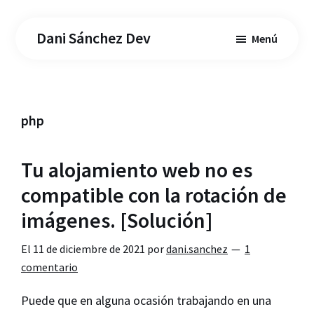
Saltar
Saltar
al
a
Dani Sánchez Dev
Menú
contenido
la
principal
barra
lateral
principal
php
Tu alojamiento web no es
compatible con la rotación de
imágenes. [Solución]
El
11 de diciembre de 2021
por
dani.sanchez
1
comentario
Puede que en alguna ocasión trabajando en una