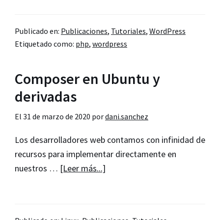
Obtener
el
Publicado en:
Publicaciones
,
Tutoriales
,
WordPress
idioma
Etiquetado como:
php
,
wordpress
del
navegador
Composer en Ubuntu y
con
PHP
derivadas
El
31 de marzo de 2020
por
dani.sanchez
Los desarrolladores web contamos con infinidad de
recursos para implementar directamente en
acerca
nuestros …
[Leer más...]
de
Composer
en