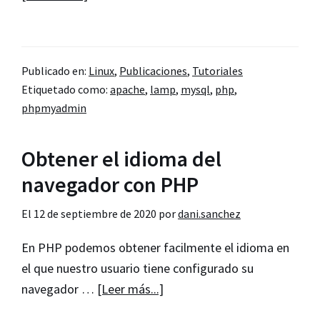
de
Instalar
LAMP
Publicado en:
Linux
,
Publicaciones
,
Tutoriales
(Linux,
Etiquetado como:
apache
,
lamp
,
mysql
,
php
,
Apache,
phpmyadmin
MySQL
y
Obtener el idioma del
PHP)
navegador con PHP
en
Fedora
El
12 de septiembre de 2020
por
dani.sanchez
En PHP podemos obtener facilmente el idioma en
el que nuestro usuario tiene configurado su
acerca
navegador …
[Leer más...]
de