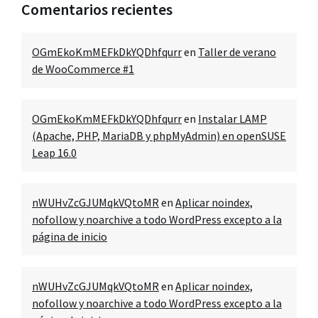
Comentarios recientes
OGmEkoKmMEFkDkYQDhfqurr
en
Taller de verano
de WooCommerce #1
OGmEkoKmMEFkDkYQDhfqurr
en
Instalar LAMP
(Apache, PHP, MariaDB y phpMyAdmin) en openSUSE
Leap 16.0
nWUHvZcGJUMqkVQtoMR
en
Aplicar noindex,
nofollow y noarchive a todo WordPress excepto a la
página de inicio
nWUHvZcGJUMqkVQtoMR
en
Aplicar noindex,
nofollow y noarchive a todo WordPress excepto a la