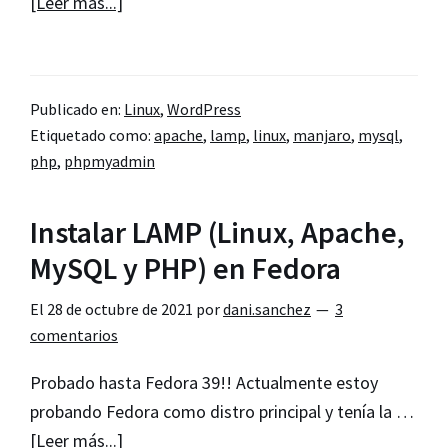
acerca
[Leer más...]
de
Instalar
LAMP
Publicado en:
Linux
,
WordPress
en
Etiquetado como:
apache
,
lamp
,
linux
,
manjaro
,
mysql
,
Manjaro
php
,
phpmyadmin
(Linux,
Apache,
Instalar LAMP (Linux, Apache,
MySQL
MySQL y PHP) en Fedora
y
PHP)
El
28 de octubre de 2021
por
dani.sanchez
3
comentarios
Probado hasta Fedora 39!! Actualmente estoy
probando Fedora como distro principal y tenía la …
acerca
[Leer más...]