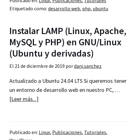
Publicado en:
Linux
,
Publicaciones
,
Tutoriales
Ubuntu
Etiquetado como:
desarrollo web
,
php
,
ubuntu
y
derivadas
Instalar LAMP (Linux, Apache,
MySQL y PHP) en GNU/Linux
(Ubuntu y derivadas)
El
21 de diciembre de 2019
por
dani.sanchez
Actualizado a Ubuntu 24.04 LTS Si queremos tener
un entorno de desarrollo web en nuestro PC, …
acerca
[Leer más...]
de
Instalar
LAMP
Publicado en:
Linux
,
Publicaciones
,
Tutoriales
,
(Linux,