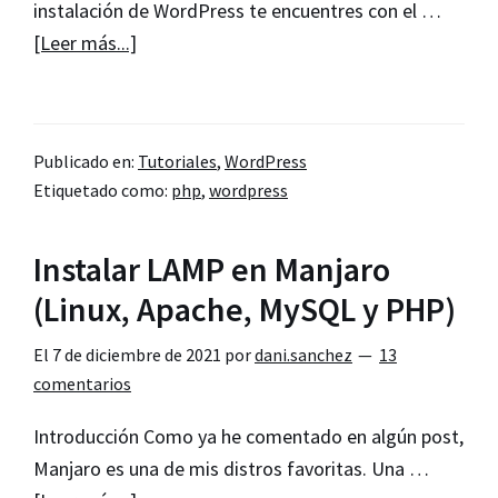
instalación de WordPress te encuentres con el …
acerca
[Leer más...]
de
Tu
alojamiento
Publicado en:
Tutoriales
,
WordPress
web
Etiquetado como:
php
,
wordpress
no
es
Instalar LAMP en Manjaro
compatible
con
(Linux, Apache, MySQL y PHP)
la
El
7 de diciembre de 2021
por
dani.sanchez
13
rotación
comentarios
de
imágenes.
Introducción Como ya he comentado en algún post,
[Solución]
Manjaro es una de mis distros favoritas. Una …