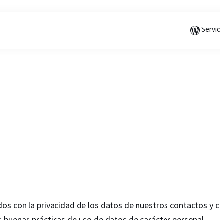
Saltar
Saltar
a
al
Servi
la
contenido
navegación
principal
principal
 con la privacidad de los datos de nuestros contactos y 
s buenas prácticas de uso de datos de carácter personal.