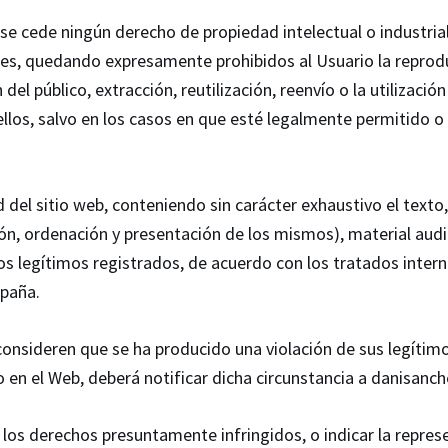
e cede ningún derecho de propiedad intelectual o industrial 
es, quedando expresamente prohibidos al Usuario la reproduc
el público, extracción, reutilización, reenvío o la utilizació
los, salvo en los casos en que esté legalmente permitido o s
 del sitio web, conteniendo sin carácter exhaustivo el texto
ón, ordenación y presentación de los mismos), material audio
s legítimos registrados, de acuerdo con los tratados intern
spaña.
consideren que se ha producido una violación de sus legítim
en el Web, deberá notificar dicha circunstancia a danisanch
 los derechos presuntamente infringidos, o indicar la repre