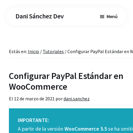
Saltar
Saltar
al
a
Dani Sánchez Dev
Menú
contenido
la
principal
barra
lateral
principal
Estás en:
Inicio
/
Tutoriales
/
Configurar PayPal Estándar e
Configurar PayPal Estándar en
WooCommerce
El
12 de marzo de 2021
por
dani.sanchez
IMPORTANTE:
A partir de la versión
WooCommerce 5.5
se ha omiti