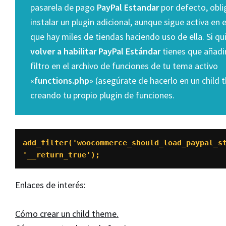
pasarela de pago
PayPal Estandar
por defecto, obl
instalar un plugin adicional, aunque sigue activa en 
que hay miles de tiendas haciendo uso de ella. Si qu
volver a habilitar PayPal Estándar
tienes que añadi
filtro en el archivo de funciones de tu tema activo
«
functions.php
» (asegúrate de hacerlo en un child 
creando tu propio plugin de funciones.
add_filter('woocommerce_should_load_paypal_st
'__return_true');
Enlaces de interés:
Cómo crear un child theme.