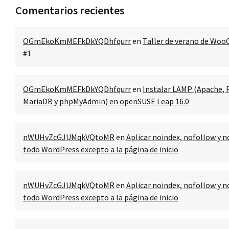
Comentarios recientes
OGmEkoKmMEFkDkYQDhfqurr
en
Taller de verano de Wo
#1
OGmEkoKmMEFkDkYQDhfqurr
en
Instalar LAMP (Apache, 
MariaDB y phpMyAdmin) en openSUSE Leap 16.0
nWUHvZcGJUMqkVQtoMR
en
Aplicar noindex, nofollow y n
todo WordPress excepto a la página de inicio
nWUHvZcGJUMqkVQtoMR
en
Aplicar noindex, nofollow y n
todo WordPress excepto a la página de inicio