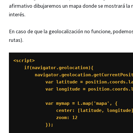
afirmativo dibujaremos un mapa donde se mostrará la ru
interés.
En caso de que la geolocalización no funcione, podemos 
rutas).
<script>

    if(navigator.geolocation){

        navigator.geolocation.getCurrentPosition(function(position){

            var latitude = position.coords.latitude;

            var longitude = position.coords.longitude;

            var mymap = L.map('mapa', {

                center: [latitude, longitude],

                zoom: 12

            });
