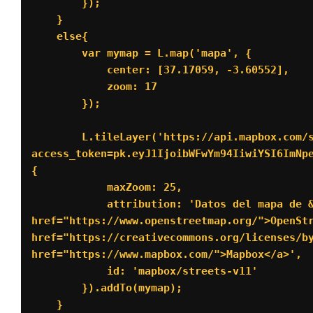
        });

    }

    else{

        var mymap = L.map('mapa', {

            center: [37.17059, -3.60552],

            zoom: 17

        });

        L.tileLayer('https://api.mapbox.com/styles/v1/{id}/tiles/{z}/{x}/{y}?
access_token=pk.eyJ1IjoibWFwYm94IiwiYSI6ImNpe
{

            maxZoom: 25,

            attribution: 'Datos del mapa de &copy; <a 
href="https://www.openstreetmap.org/">OpenStr
href="https://creativecommons.org/licenses/by
href="https://www.mapbox.com/">Mapbox</a>', 

            id: 'mapbox/streets-v11'

        }).addTo(mymap);

    }
