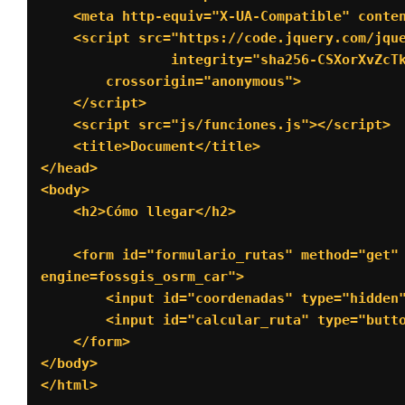
    <meta http-equiv="X-UA-Compatible" content="ie=edge">

    <script src="https://code.jquery.com/jquery-3.4.1.min.js"

		integrity="sha256-CSXorXvZcTkaix6Yvo6HppcZGetbYMGWSFlBw8HfCJo="

        crossorigin="anonymous">

    </script>

    <script src="js/funciones.js"></script>

    <title>Document</title>

</head>

<body>

    <h2>Cómo llegar</h2>

    <form id="formulario_rutas" method="get" action="https://www.openstreetmap.org/directions?
engine=fossgis_osrm_car">    

        <input id="coordenadas" type="hidden" name="route" value=""/>

        <input id="calcular_ruta" type="button" value="Cómo llegar"/>

    </form>

</body>

</html>