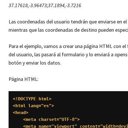
37.17618,-3.96473;37.1894,-3.7216
Las coordenadas del usuario tendrán que enviarse en el 
mientras que las coordenadas de destino pueden especi
Para el ejemplo, vamos a crear una página HTML con el 
del usuario, las pasará al formulario y lo enviará a ope
botón y enviar los datos.
Página HTML:
<!DOCTYPE html>

<html lang="es">

<head>

    <meta charset="UTF-8">

    <meta name="viewport" content="width=device-width, initial-scale=1.0">
