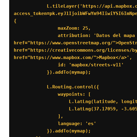
            L.tileLayer('https://api.mapbox.com/styles/v1/{id}/tiles/{z}/{x}/{y}?
access_token=pk.eyJ1IjoibWFwYm94IiwiYSI6ImNpe
{

                maxZoom: 25,

                attribution: 'Datos del mapa de &copy; <a 
href="https://www.openstreetmap.org/">OpenStr
href="https://creativecommons.org/licenses/by
href="https://www.mapbox.com/">Mapbox</a>', 

                id: 'mapbox/streets-v11'

            }).addTo(mymap);

            L.Routing.control({

                waypoints: [

                    L.latLng(latitude, longitude),

                    L.latLng(37.17059, -3.60552)

                ],

                language: 'es'

            }).addTo(mymap);
