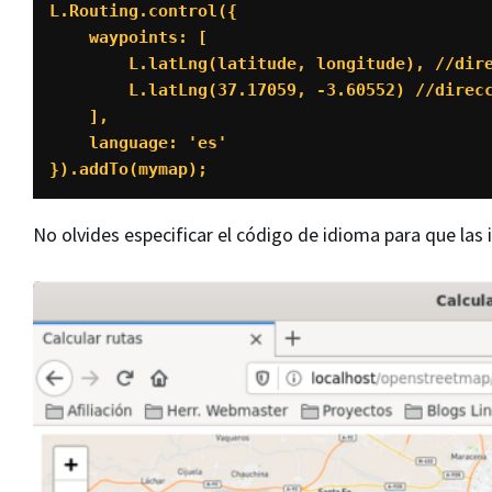
L.Routing.control({

    waypoints: [

        L.latLng(latitude, longitude), //dirección obtenida del usuario

        L.latLng(37.17059, -3.60552) //dirección fija de destino

    ],

    language: 'es'

}).addTo(mymap);
No olvides especificar el código de idioma para que las