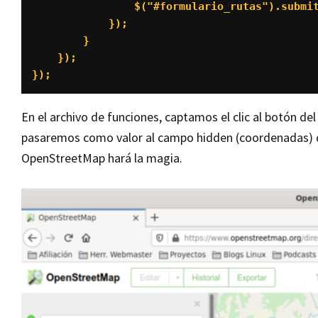
                $("#formulario_rutas").submit();

            });

        }

    });

});
En el archivo de funciones, captamos el clic al botón d
pasaremos como valor al campo hidden (coordenadas) de
OpenStreetMap hará la magia.