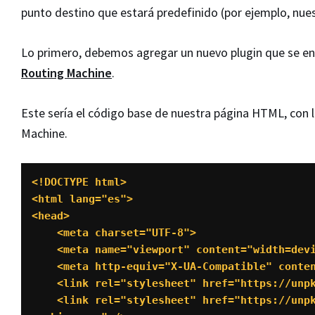
punto destino que estará predefinido (por ejemplo, nuest
Lo primero, debemos agregar un nuevo plugin que se enca
Routing Machine
.
Este sería el código base de nuestra página HTML, con l
Machine.
<!DOCTYPE html>

<html lang="es">

<head>

    <meta charset="UTF-8">

    <meta name="viewport" content="width=device-width, initial-scale=1.0">

    <meta http-equiv="X-UA-Compatible" content="ie=edge">

    <link rel="stylesheet" href="https://unpkg.com/leaflet@1.2.0/dist/leaflet.css" />

    <link rel="stylesheet" href="https://unpkg.com/leaflet-routing-machine@latest/dist/leaflet-routing-