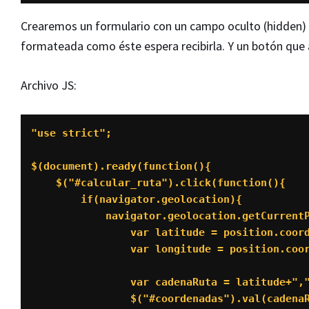
Crearemos un formulario con un campo oculto (hidden)
formateada como éste espera recibirla. Y un botón que a
Archivo JS:
"use strict";

$(document).ready(function(){

    $("#calcular_ruta").click(function(){

        if(navigator.geolocation){

            navigator.geolocation.getCurrentPosition(function(position){

                var latitude = position.coords.latitude;

                var longitude = position.coords.longitude;

                var cadenaRuta = latitude+","+longitude+";37.1894,-3.7216";

                $("#coordenadas").val(cadenaRuta);
