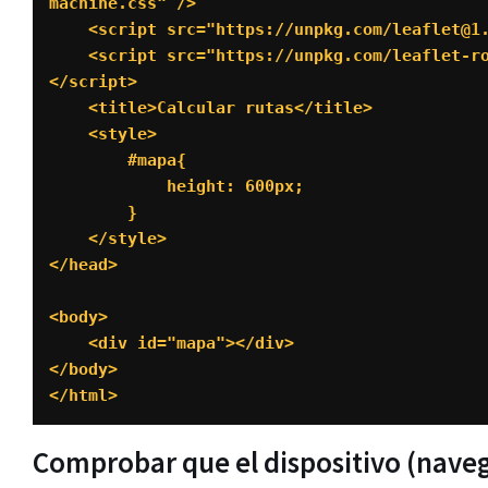
machine.css" />

    <script src="https://unpkg.com/leaflet@1.2.0/dist/leaflet.js"></script>

    <script src="https://unpkg.com/leaflet-routing-machine@latest/dist/leaflet-routing-machine.js">
</script>

    <title>Calcular rutas</title>

    <style>

        #mapa{

            height: 600px;

        }

    </style>

</head>

<body>

    <div id="mapa"></div>

</body>

</html>
Comprobar que el dispositivo (naveg