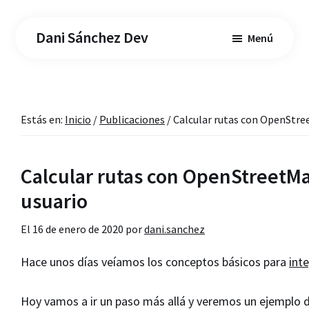
Saltar
Saltar
al
a
Dani Sánchez Dev
Menú
contenido
la
principal
barra
lateral
principal
Estás en:
Inicio
/
Publicaciones
/
Calcular rutas con OpenStree
Calcular rutas con OpenStreetMa
usuario
El
16 de enero de 2020
por
dani.sanchez
Hace unos días veíamos los conceptos básicos para
int
Hoy vamos a ir un paso más allá y veremos un ejemplo de