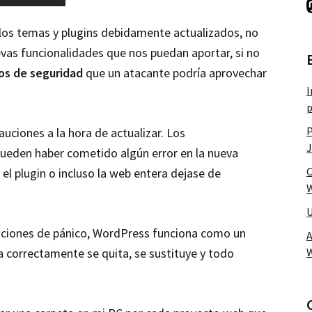
os temas y plugins debidamente actualizados, no
evas funcionalidades que nos puedan aportar, si no
ros de seguridad
que un atacante podría aprovechar
I
p
P
uciones a la hora de actualizar. Los
J
eden haber cometido algún error en la nueva
C
 el plugin o incluso la web entera dejase de
W
U
aciones de pánico, WordPress funciona como un
A
a correctamente se quita, se sustituye y todo