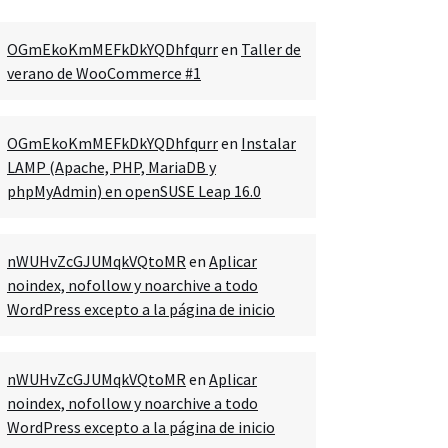
OGmEkoKmMEFkDkYQDhfqurr
en
Taller de
verano de WooCommerce #1
OGmEkoKmMEFkDkYQDhfqurr
en
Instalar
LAMP (Apache, PHP, MariaDB y
phpMyAdmin) en openSUSE Leap 16.0
nWUHvZcGJUMqkVQtoMR
en
Aplicar
noindex, nofollow y noarchive a todo
WordPress excepto a la página de inicio
nWUHvZcGJUMqkVQtoMR
en
Aplicar
noindex, nofollow y noarchive a todo
WordPress excepto a la página de inicio