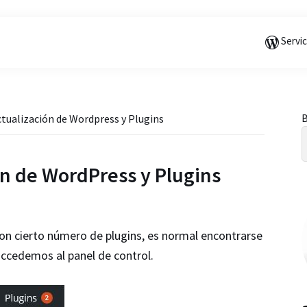
Saltar
Saltar
Saltar
a
al
a
Servi
la
contenido
la
navegación
principal
barra
principal
lateral
principal
B
ctualización de Wordpress y Plugins
l
ón de WordPress y Plugins
 cierto número de plugins, es normal encontrarse
accedemos al panel de control.