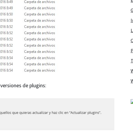
G
I
L
O
P
T
versiones de plugins: