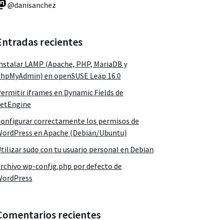
@danisanchez
Entradas recientes
nstalar LAMP (Apache, PHP, MariaDB y
hpMyAdmin) en openSUSE Leap 16.0
ermitir iframes en Dynamic Fields de
etEngine
onfigurar correctamente los permisos de
ordPress en Apache (Debian/Ubuntu)
tilizar sudo con tu usuario personal en Debian
rchivo wp-config.php por defecto de
WordPress
Comentarios recientes