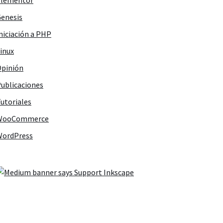
Elementor
enesis
niciación a PHP
inux
pinión
ublicaciones
utoriales
WooCommerce
WordPress