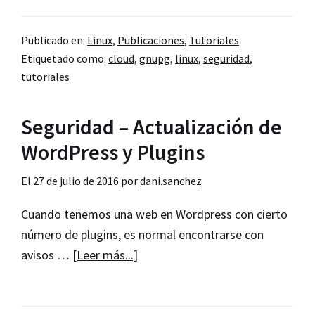
Cifrar
tus
Publicado en:
Linux
,
Publicaciones
,
Tutoriales
copias
Etiquetado como:
cloud
,
gnupg
,
linux
,
seguridad
,
de
tutoriales
seguridad
en
Seguridad – Actualización de
la
WordPress y Plugins
nube
con
El
27 de julio de 2016
por
dani.sanchez
GNUPG
Cuando tenemos una web en Wordpress con cierto
número de plugins, es normal encontrarse con
acerca
avisos …
[Leer más...]
de
Seguridad