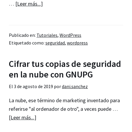
acerca
…
[Leer más...]
de
Echa
el
Publicado en:
Tutoriales
,
WordPress
pestillo
Etiquetado como:
seguridad
,
wordpress
con
Latch
Cifrar tus copias de seguridad
cuando
entres
en la nube con GNUPG
o
El
3 de agosto de 2019
por
dani.sanchez
salgas
de
La nube, ese término de marketing inventado para
tu
referirse "al ordenador de otro", a veces puede …
WordPress
acerca
[Leer más...]
de