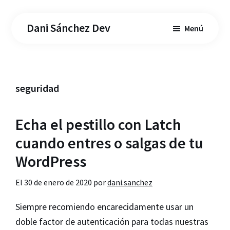
Saltar
Saltar
al
a
Dani Sánchez Dev
Menú
contenido
la
principal
barra
lateral
principal
seguridad
Echa el pestillo con Latch
cuando entres o salgas de tu
WordPress
El
30 de enero de 2020
por
dani.sanchez
Siempre recomiendo encarecidamente usar un
doble factor de autenticación para todas nuestras