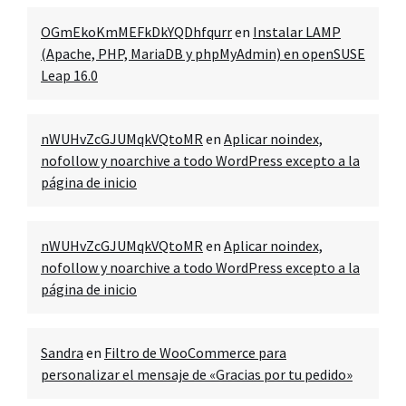
OGmEkoKmMEFkDkYQDhfqurr
en
Instalar LAMP
(Apache, PHP, MariaDB y phpMyAdmin) en openSUSE
Leap 16.0
nWUHvZcGJUMqkVQtoMR
en
Aplicar noindex,
nofollow y noarchive a todo WordPress excepto a la
página de inicio
nWUHvZcGJUMqkVQtoMR
en
Aplicar noindex,
nofollow y noarchive a todo WordPress excepto a la
página de inicio
Sandra
en
Filtro de WooCommerce para
personalizar el mensaje de «Gracias por tu pedido»