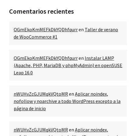
Comentarios recientes
OGmEkoKmMEFkDkYQDhfqurr
en
Taller de verano
de WooCommerce #1
OGmEkoKmMEFkDkYQDhfqurr
en
Instalar LAMP
(Apache, PHP, MariaDB y phpMyAdmin) en openSUSE
Leap 16.0
nWUHvZcGJUMqkVQtoMR
en
Aplicar noindex,
nofollow y noarchive a todo WordPress excepto a la
página de inicio
nWUHvZcGJUMqkVQtoMR
en
Aplicar noindex,