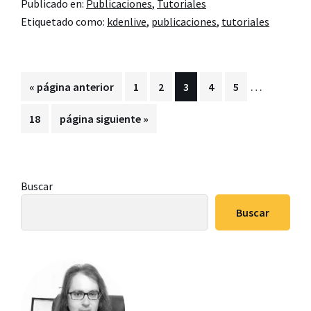
Publicado en:
Publicaciones
,
Tutoriales
Kdenlive,
Etiquetado como:
kdenlive
,
publicaciones
,
tutoriales
el
editor
de
Páginas
…
Ir
Página
Página
Página
Página
Página
«
página anterior
1
2
3
4
5
vídeo
intermedia
a
libre
Página
Ir
18
página siguiente »
omitidas
la
de
a
la
la
comunidad
Barra
Buscar
KDE
lateral
Buscar
principal