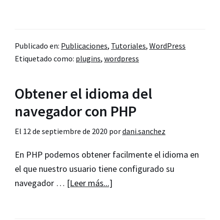
de
Cómo
crear
Publicado en:
Publicaciones
,
Tutoriales
,
WordPress
un
Etiquetado como:
plugins
,
wordpress
plugin
de
Obtener el idioma del
funciones
imprescindibles
navegador con PHP
(Must
El
12 de septiembre de 2020
por
dani.sanchez
Use
Plugins)
En PHP podemos obtener facilmente el idioma en
el que nuestro usuario tiene configurado su
acerca
navegador …
[Leer más...]
de
Obtener