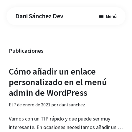
Saltar
Saltar
al
a
Dani Sánchez Dev
Menú
contenido
la
principal
barra
lateral
principal
Publicaciones
Cómo añadir un enlace
personalizado en el menú
admin de WordPress
El
7 de enero de 2021
por
dani.sanchez
Vamos con un TIP rápido y que puede ser muy
interesante. En ocasiones necesitamos añadir un …