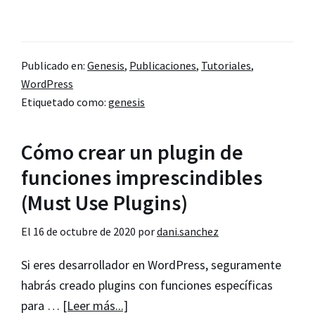
de
Añade
el
Publicado en:
Genesis
,
Publicaciones
,
Tutoriales
,
soporte
WordPress
de
Etiquetado como:
genesis
Genesis
Framework
Cómo crear un plugin de
para
funciones imprescindibles
tus
Custom
(Must Use Plugins)
Post
El
16 de octubre de 2020
por
dani.sanchez
Si eres desarrollador en WordPress, seguramente
habrás creado plugins con funciones específicas
acerca
para …
[Leer más...]