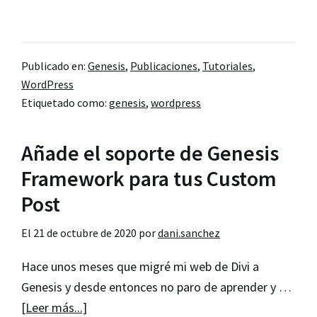
de
Hooks
de
Publicado en:
Genesis
,
Publicaciones
,
Tutoriales
,
Genesis
WordPress
Framework
Etiquetado como:
genesis
,
wordpress
(init,
header
Añade el soporte de Genesis
y
Framework para tus Custom
framework)
–
Post
Parte
El
21 de octubre de 2020
por
dani.sanchez
1
Hace unos meses que migré mi web de Divi a
Genesis y desde entonces no paro de aprender y …
acerca
[Leer más...]