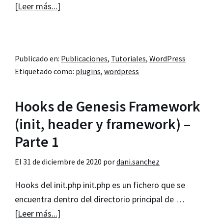
acerca
[Leer más...]
de
Cómo
añadir
Publicado en:
Publicaciones
,
Tutoriales
,
WordPress
un
Etiquetado como:
plugins
,
wordpress
enlace
personalizado
Hooks de Genesis Framework
en
el
(init, header y framework) –
menú
Parte 1
admin
El
31 de diciembre de 2020
de
por
dani.sanchez
WordPress
Hooks del init.php init.php es un fichero que se
encuentra dentro del directorio principal de …
acerca
[Leer más...]