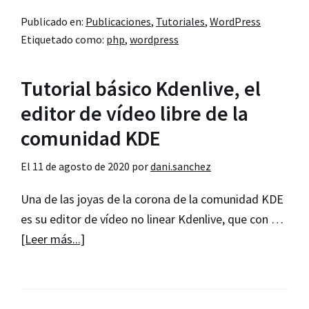
el
Publicado en:
Publicaciones
,
Tutoriales
,
WordPress
idioma
Etiquetado como:
php
,
wordpress
del
navegador
Tutorial básico Kdenlive, el
con
PHP
editor de vídeo libre de la
comunidad KDE
El
11 de agosto de 2020
por
dani.sanchez
Una de las joyas de la corona de la comunidad KDE
es su editor de vídeo no linear Kdenlive, que con …
acerca
[Leer más...]
de
Tutorial
básico