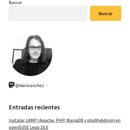
Barra
Buscar
lateral
Buscar
principal
@danisanchez
Entradas recientes
Instalar LAMP (Apache, PHP, MariaDB y phpMyAdmin) en
openSUSE Leap 16.0