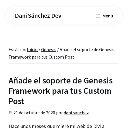
Saltar
Saltar
al
a
Dani Sánchez Dev
Menú
contenido
la
principal
barra
lateral
principal
Estás en:
Inicio
/
Genesis
/
Añade el soporte de Genesis
Framework para tus Custom Post
Añade el soporte de Genesis
Framework para tus Custom
Post
El
21 de octubre de 2020
por
dani.sanchez
Hace unos meses que migré mi web de Divi a