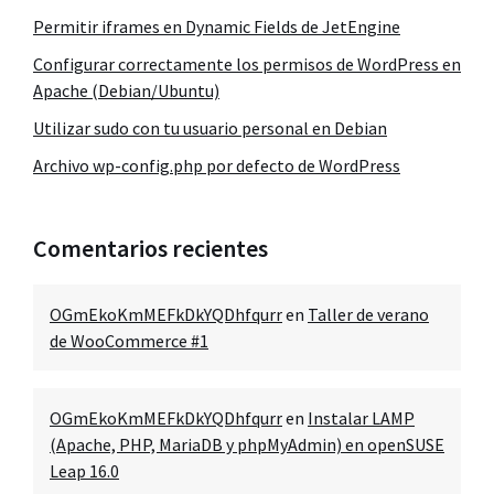
Permitir iframes en Dynamic Fields de JetEngine
Configurar correctamente los permisos de WordPress en
Apache (Debian/Ubuntu)
Utilizar sudo con tu usuario personal en Debian
Archivo wp-config.php por defecto de WordPress
Comentarios recientes
OGmEkoKmMEFkDkYQDhfqurr
en
Taller de verano
de WooCommerce #1
OGmEkoKmMEFkDkYQDhfqurr
en
Instalar LAMP
(Apache, PHP, MariaDB y phpMyAdmin) en openSUSE
Leap 16.0