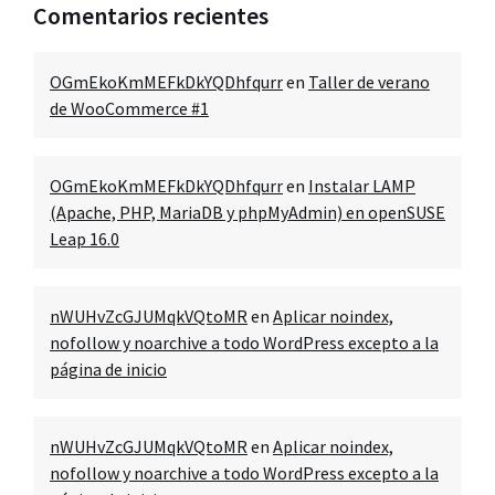
Comentarios recientes
OGmEkoKmMEFkDkYQDhfqurr
en
Taller de verano
de WooCommerce #1
OGmEkoKmMEFkDkYQDhfqurr
en
Instalar LAMP
(Apache, PHP, MariaDB y phpMyAdmin) en openSUSE
Leap 16.0
nWUHvZcGJUMqkVQtoMR
en
Aplicar noindex,
nofollow y noarchive a todo WordPress excepto a la
página de inicio
nWUHvZcGJUMqkVQtoMR
en
Aplicar noindex,
nofollow y noarchive a todo WordPress excepto a la