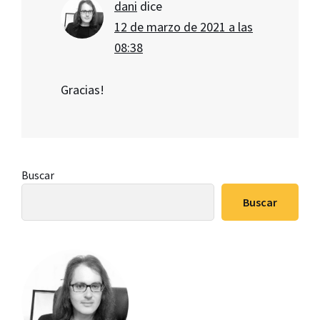
dani
dice
12 de marzo de 2021 a las
08:38
Gracias!
Barra
Buscar
lateral
Buscar
principal