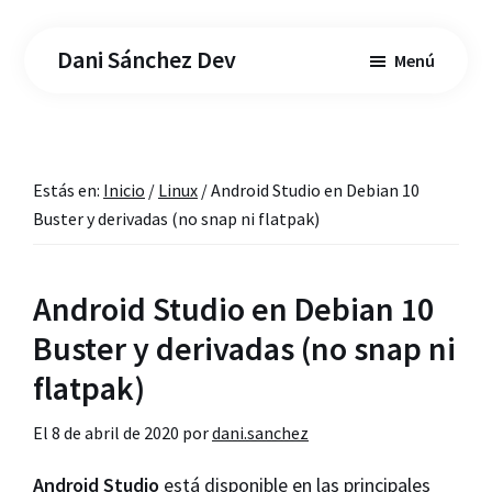
Saltar
Saltar
al
a
Dani Sánchez Dev
Menú
contenido
la
principal
barra
lateral
principal
Estás en:
Inicio
/
Linux
/
Android Studio en Debian 10
Buster y derivadas (no snap ni flatpak)
Android Studio en Debian 10
Buster y derivadas (no snap ni
flatpak)
El
8 de abril de 2020
por
dani.sanchez
Android Studio
está disponible en las principales