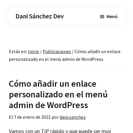
Saltar
Saltar
al
a
Dani Sánchez Dev
Menú
contenido
la
principal
barra
lateral
principal
Estás en:
Inicio
/
Publicaciones
/
Cómo añadir un enlace
personalizado en el menú admin de WordPress
Cómo añadir un enlace
personalizado en el menú
admin de WordPress
El
7 de enero de 2021
por
dani.sanchez
Vamos con un TIP rápido y que puede ser muy