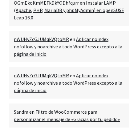
OGmEkoKmMEFkDkYQDhfqurr
en
Instalar LAMP
(Apache, PHP, MariaDB y phpMyAdmin) en openSUSE
Leap 16.0
nWUHvZcGJUMqkVQtoMR
en
Aplicar noindex,
nofollow y noarchive a todo WordPress excepto a la
página de inicio
nWUHvZcGJUMqkVQtoMR
en
Aplicar noindex,
nofollow y noarchive a todo WordPress excepto a la
página de inicio
Sandra
en
Filtro de WooCommerce para
personalizar el mensaje de «Gracias por tu pedido»