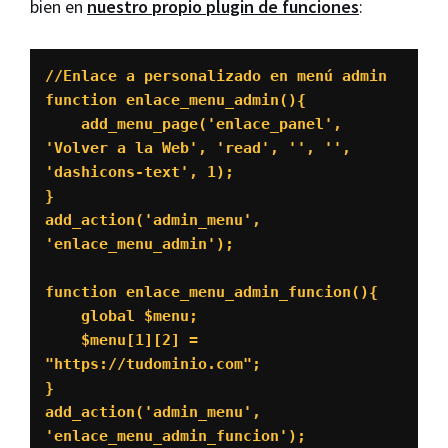
bien en
nuestro propio plugin de funciones
:
//Enlace a personalizado en menú admin

function enlace_menu_admin(){

    add_menu_page('enlace_panel', 
'Volver a la Web', 'read', '', '', 
'dashicons-text', 1);

}

add_action('admin_menu', 
'enlace_menu_admin');

function enlace_menu_admin_funcion(){

    global $menu;

    $menu[1][2] = 
"https://tudominio.com";

}

add_action('admin_menu', 
'enlace_menu_admin_funcion');