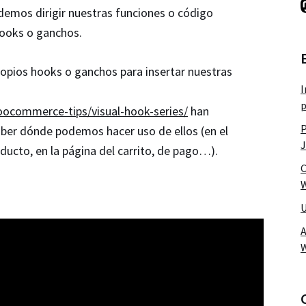
demos dirigir nuestras funciones o código
hooks o ganchos.
ios hooks o ganchos para insertar nuestras
I
p
ocommerce-tips/visual-hook-series/
han
P
aber dónde podemos hacer uso de ellos (en el
J
oducto, en la página del carrito, de pago…).
C
W
U
A