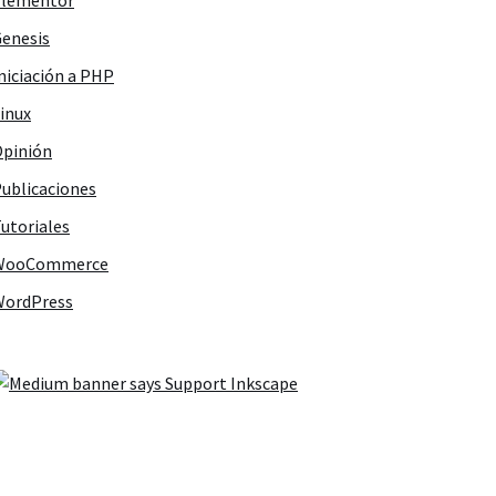
Elementor
enesis
niciación a PHP
inux
pinión
ublicaciones
utoriales
WooCommerce
WordPress