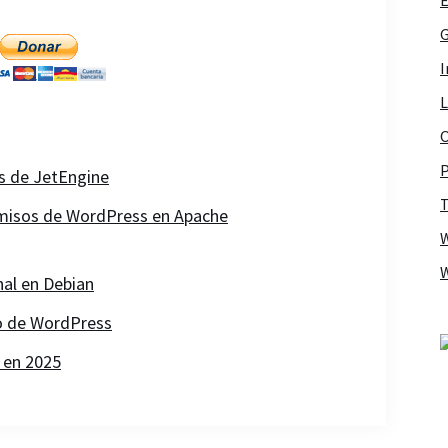
G
I
L
O
P
ds de JetEngine
T
rmisos de WordPress en Apache
nal en Debian
o de WordPress
 en 2025