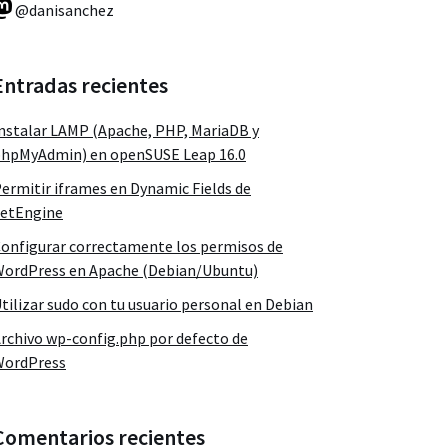
@danisanchez
Entradas recientes
nstalar LAMP (Apache, PHP, MariaDB y
hpMyAdmin) en openSUSE Leap 16.0
ermitir iframes en Dynamic Fields de
etEngine
onfigurar correctamente los permisos de
ordPress en Apache (Debian/Ubuntu)
tilizar sudo con tu usuario personal en Debian
rchivo wp-config.php por defecto de
WordPress
Comentarios recientes