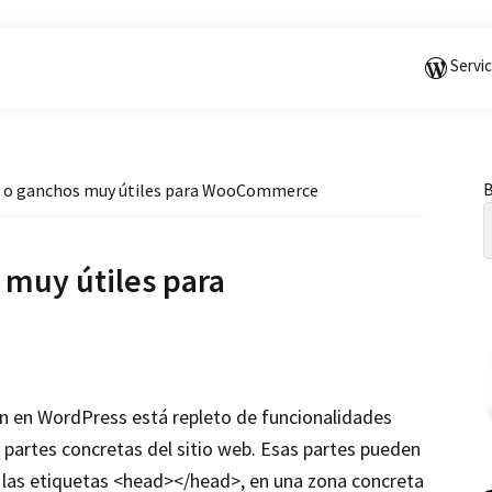
Saltar
Saltar
Saltar
a
al
a
Servi
la
contenido
la
navegación
principal
barra
principal
lateral
principal
B
s o ganchos muy útiles para WooCommerce
l
 muy útiles para
in en WordPress está repleto de funcionalidades
partes concretas del sitio web. Esas partes pueden
tre las etiquetas <head></head>, en una zona concreta