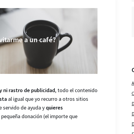
vitarme a un café?
A
y ni rastro de publicidad
, todo el contenido
C
sta
al igual que yo recurro a otros sitios
D
he servido de ayuda y
quieres
D
a pequeña donación (el importe que
D