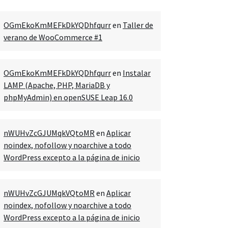
OGmEkoKmMEFkDkYQDhfqurr
en
Taller de
verano de WooCommerce #1
OGmEkoKmMEFkDkYQDhfqurr
en
Instalar
LAMP (Apache, PHP, MariaDB y
phpMyAdmin) en openSUSE Leap 16.0
nWUHvZcGJUMqkVQtoMR
en
Aplicar
noindex, nofollow y noarchive a todo
WordPress excepto a la página de inicio
nWUHvZcGJUMqkVQtoMR
en
Aplicar
noindex, nofollow y noarchive a todo
WordPress excepto a la página de inicio