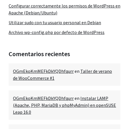
Configurar correctamente los permisos de WordPress en
Apache (Debian/Ubuntu)
Utilizar sudo con tu usuario personal en Debian
Archivo wp-config.php por defecto de WordPress
Comentarios recientes
OGmEkoKmMEFkDkYQDhfqurr
en
Taller de verano
de WooCommerce #1
OGmEkoKmMEFkDkYQDhfqurr
en
Instalar LAMP
(Apache, PHP, MariaDB y phpMyAdmin) en openSUSE
Leap 16.0