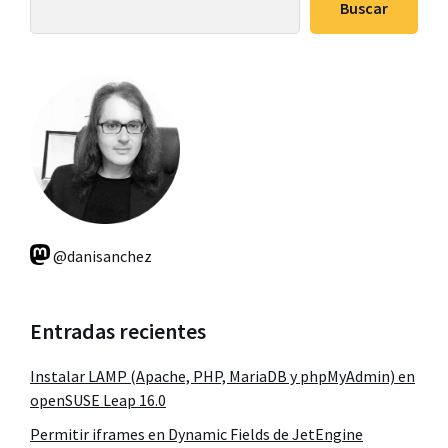
Buscar
principal
@danisanchez
Entradas recientes
Instalar LAMP (Apache, PHP, MariaDB y phpMyAdmin) en
openSUSE Leap 16.0
Permitir iframes en Dynamic Fields de JetEngine