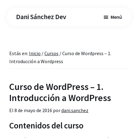
Saltar
Saltar
al
a
Dani Sánchez Dev
Menú
contenido
la
principal
barra
lateral
principal
Estás en:
Inicio
/
Cursos
/
Curso de Wordpress – 1.
Introducción a Wordpress
Curso de WordPress – 1.
Introducción a WordPress
El
8 de mayo de 2016
por
dani.sanchez
Contenidos del curso