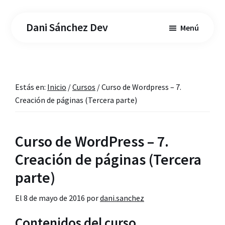
Saltar
Saltar
al
a
Dani Sánchez Dev
Menú
contenido
la
principal
barra
lateral
principal
Estás en:
Inicio
/
Cursos
/
Curso de Wordpress – 7.
Creación de páginas (Tercera parte)
Curso de WordPress – 7.
Creación de páginas (Tercera
parte)
El
8 de mayo de 2016
por
dani.sanchez
Contenidos del curso