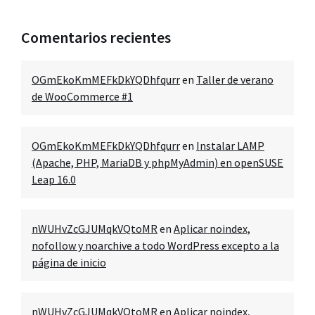
Comentarios recientes
OGmEkoKmMEFkDkYQDhfqurr
en
Taller de verano
de WooCommerce #1
OGmEkoKmMEFkDkYQDhfqurr
en
Instalar LAMP
(Apache, PHP, MariaDB y phpMyAdmin) en openSUSE
Leap 16.0
nWUHvZcGJUMqkVQtoMR
en
Aplicar noindex,
nofollow y noarchive a todo WordPress excepto a la
página de inicio
nWUHvZcGJUMqkVQtoMR
en
Aplicar noindex,