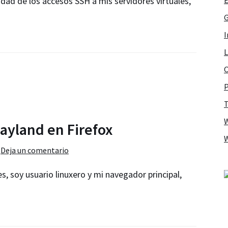
dad de los accesos SSH a mis servidores virtuales,
G
I
L
O
P
T
Wayland en Firefox
Deja un comentario
 soy usuario linuxero y mi navegador principal,