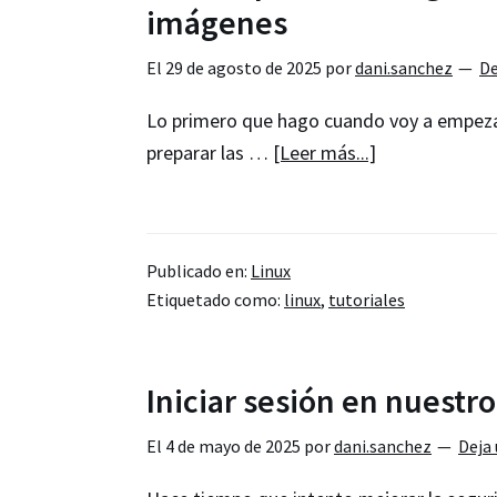
imágenes
El
29 de agosto de 2025
por
dani.sanchez
De
Lo primero que hago cuando voy a empez
acerca
preparar las …
[Leer más...]
de
Cómo
optimizo
Publicado en:
Linux
imágenes
Etiquetado como:
linux
,
tutoriales
sin
usar
editores
Iniciar sesión en nuest
de
imágenes
El
4 de mayo de 2025
por
dani.sanchez
Deja