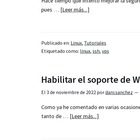
Hace tiempo que intento mejorar la seguri
acerca
pues …
[Leer más...]
de
Iniciar
sesión
Publicado en:
Linux
,
Tutoriales
en
Etiquetado como:
linux
,
ssh
,
vps
nuestros
VPS
mediante
Habilitar el soporte de 
SSH
Keys
El
3 de noviembre de 2022
por
dani.sanchez
Como ya he comentado en varias ocasiones,
acerca
tanto de …
[Leer más...]
de
Habilitar