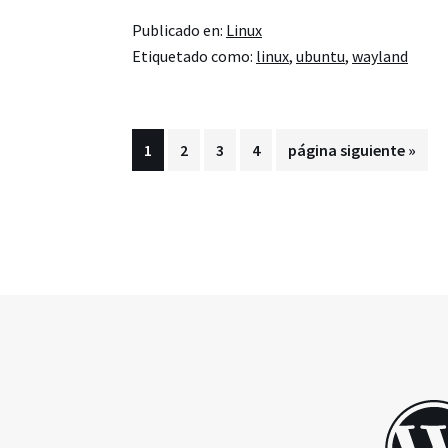
el
Publicado en:
Linux
soporte
Etiquetado como:
linux
,
ubuntu
,
wayland
de
Wayland
en
Página
Página
Página
Página
Ir
1
2
3
4
página siguiente »
Firefox
a
la