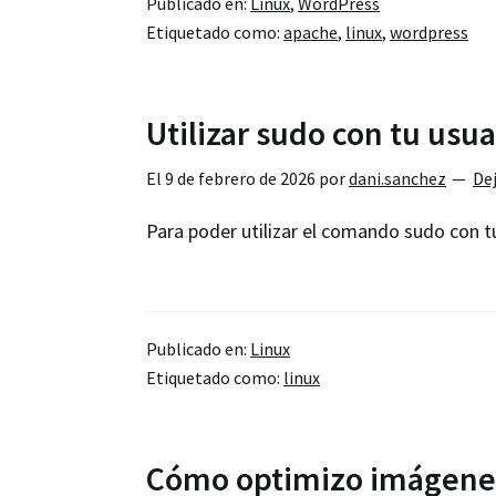
Publicado en:
Linux
,
WordPress
los
Etiquetado como:
apache
,
linux
,
wordpress
permisos
de
WordPress
Utilizar sudo con tu usu
en
Apache
El
9 de febrero de 2026
por
dani.sanchez
De
(Debian/Ubuntu)
Para poder utilizar el comando sudo con t
Publicado en:
Linux
Etiquetado como:
linux
Cómo optimizo imágenes 