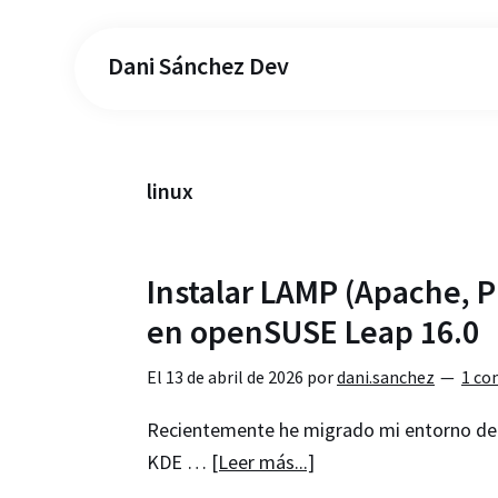
Dani Sánchez Dev
linux
Instalar LAMP (Apache,
en openSUSE Leap 16.0
El
13 de abril de 2026
por
dani.sanchez
1 co
Recientemente he migrado mi entorno de
acerca
KDE …
[Leer más...]
de