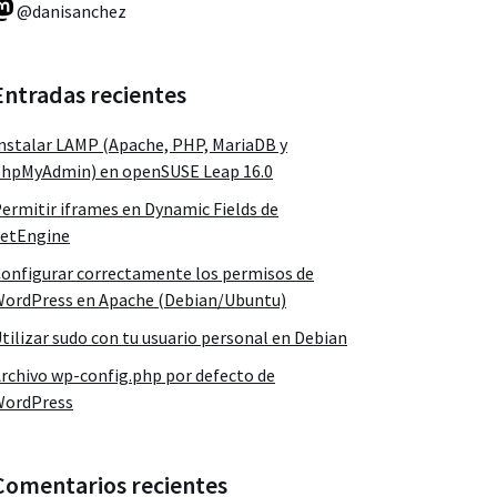
@danisanchez
Entradas recientes
nstalar LAMP (Apache, PHP, MariaDB y
hpMyAdmin) en openSUSE Leap 16.0
ermitir iframes en Dynamic Fields de
etEngine
onfigurar correctamente los permisos de
ordPress en Apache (Debian/Ubuntu)
tilizar sudo con tu usuario personal en Debian
rchivo wp-config.php por defecto de
WordPress
Comentarios recientes