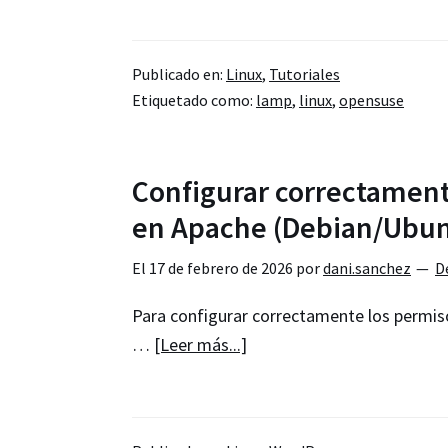
Instalar
LAMP
Publicado en:
Linux
,
Tutoriales
(Apache,
Etiquetado como:
lamp
,
linux
,
opensuse
PHP,
MariaDB
y
Configurar correctamen
phpMyAdmin)
en Apache (Debian/Ubun
en
openSUSE
El
17 de febrero de 2026
por
dani.sanchez
D
Leap
16.0
Para configurar correctamente los permi
acerca
…
[Leer más...]
de
Configurar
correctamente