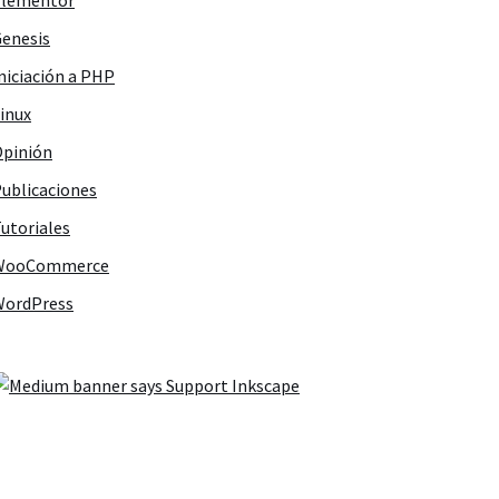
Elementor
enesis
niciación a PHP
inux
pinión
ublicaciones
utoriales
WooCommerce
WordPress