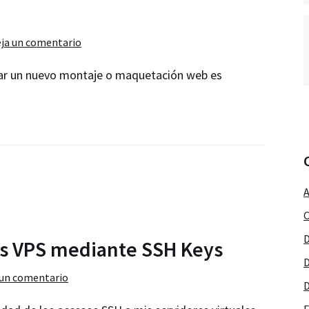
Debian
ja un comentario
ar un nuevo montaje o maquetación web es
A
C
D
ros VPS mediante SSH Keys
D
 un comentario
D