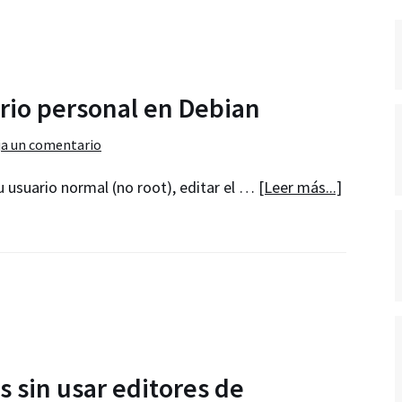
ario personal en Debian
ja un comentario
acerca
u usuario normal (no root), editar el …
[Leer más...]
de
Utilizar
sudo
con
tu
usuario
personal
sin usar editores de
en