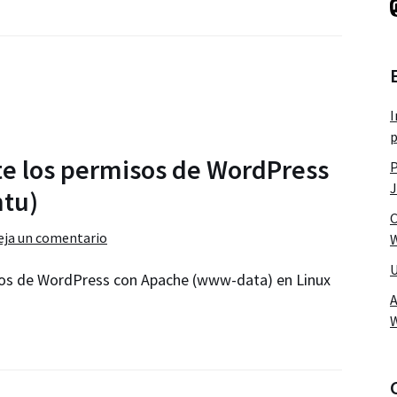
I
p
te los permisos de WordPress
P
J
tu)
C
eja un comentario
W
U
sos de WordPress con Apache (www-data) en Linux
A