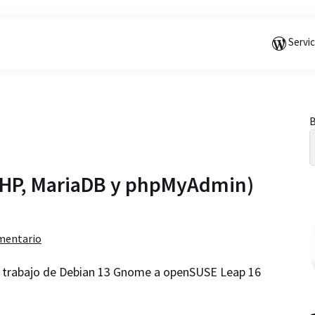
Saltar
Saltar
Saltar
a
al
a
Servi
la
contenido
la
navegación
principal
barra
principal
lateral
principal
B
l
 PHP, MariaDB y phpMyAdmin)
mentario
 trabajo de Debian 13 Gnome a openSUSE Leap 16