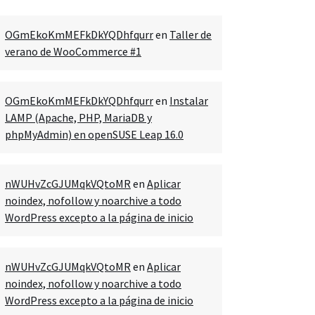
OGmEkoKmMEFkDkYQDhfqurr
en
Taller de
verano de WooCommerce #1
OGmEkoKmMEFkDkYQDhfqurr
en
Instalar
LAMP (Apache, PHP, MariaDB y
phpMyAdmin) en openSUSE Leap 16.0
nWUHvZcGJUMqkVQtoMR
en
Aplicar
noindex, nofollow y noarchive a todo
WordPress excepto a la página de inicio
nWUHvZcGJUMqkVQtoMR
en
Aplicar
noindex, nofollow y noarchive a todo
WordPress excepto a la página de inicio