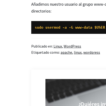
Añadimos nuestro usuario al grupo www-d
directorios:
sudo usermod -a -G www-data $USER
Publicado en:
Linux
,
WordPress
Etiquetado como:
apache
,
linux
,
wordpress
¿Quiéres in