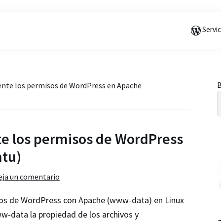
Saltar
Saltar
Saltar
a
al
a
Servi
la
contenido
la
navegación
principal
barra
principal
lateral
principal
B
nte los permisos de WordPress en Apache
l
te los permisos de WordPress
tu)
eja un comentario
sos de WordPress con Apache (www-data) en Linux
w-data la propiedad de los archivos y