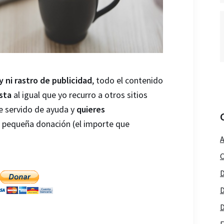
y ni rastro de publicidad
, todo el contenido
sta
al igual que yo recurro a otros sitios
he servido de ayuda y
quieres
a pequeña donación (el importe que
A
C
D
D
D