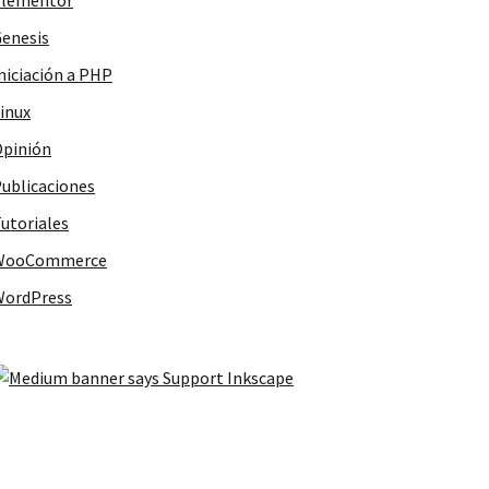
Elementor
enesis
niciación a PHP
inux
pinión
ublicaciones
utoriales
WooCommerce
WordPress