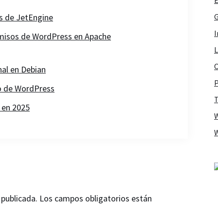
ds de JetEngine
G
I
rmisos de WordPress en Apache
L
O
nal en Debian
P
o de WordPress
T
 en 2025
 publicada.
Los campos obligatorios están