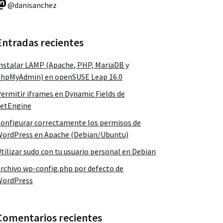
@danisanchez
Entradas recientes
nstalar LAMP (Apache, PHP, MariaDB y
hpMyAdmin) en openSUSE Leap 16.0
ermitir iframes en Dynamic Fields de
etEngine
onfigurar correctamente los permisos de
ordPress en Apache (Debian/Ubuntu)
tilizar sudo con tu usuario personal en Debian
rchivo wp-config.php por defecto de
WordPress
Comentarios recientes