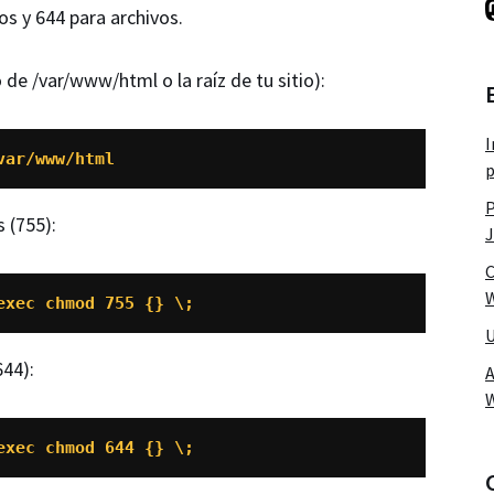
s y 644 para archivos.
 de /var/www/html o la raíz de tu sitio):
I
var/www/html
p
P
 (755):
J
C
W
exec chmod 755 {} \;
U
644):
A
exec chmod 644 {} \;