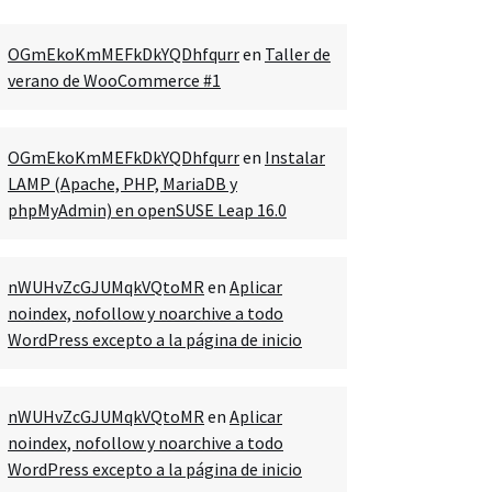
OGmEkoKmMEFkDkYQDhfqurr
en
Taller de
verano de WooCommerce #1
OGmEkoKmMEFkDkYQDhfqurr
en
Instalar
LAMP (Apache, PHP, MariaDB y
phpMyAdmin) en openSUSE Leap 16.0
nWUHvZcGJUMqkVQtoMR
en
Aplicar
noindex, nofollow y noarchive a todo
WordPress excepto a la página de inicio
nWUHvZcGJUMqkVQtoMR
en
Aplicar
noindex, nofollow y noarchive a todo
WordPress excepto a la página de inicio