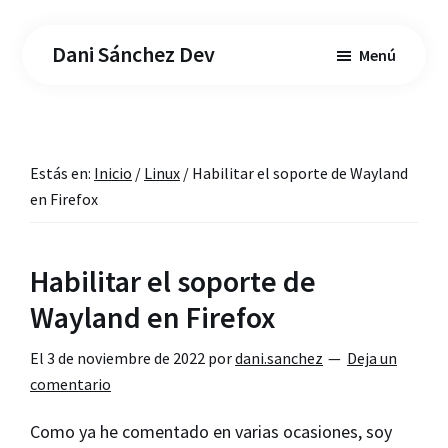
Saltar
Saltar
al
a
Dani Sánchez Dev
Menú
contenido
la
principal
barra
lateral
principal
Estás en:
Inicio
/
Linux
/
Habilitar el soporte de Wayland
en Firefox
Habilitar el soporte de
Wayland en Firefox
El
3 de noviembre de 2022
por
dani.sanchez
Deja un
comentario
Como ya he comentado en varias ocasiones, soy