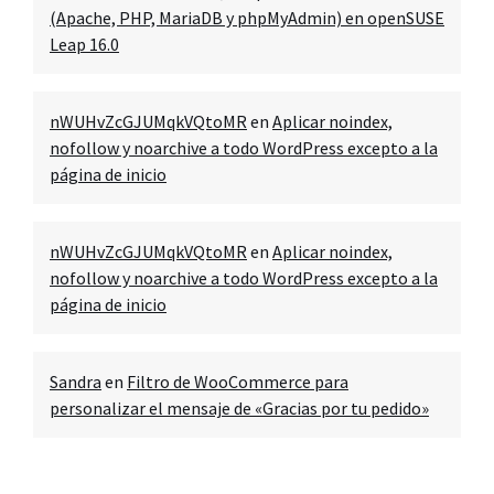
(Apache, PHP, MariaDB y phpMyAdmin) en openSUSE
Leap 16.0
nWUHvZcGJUMqkVQtoMR
en
Aplicar noindex,
nofollow y noarchive a todo WordPress excepto a la
página de inicio
nWUHvZcGJUMqkVQtoMR
en
Aplicar noindex,
nofollow y noarchive a todo WordPress excepto a la
página de inicio
Sandra
en
Filtro de WooCommerce para
personalizar el mensaje de «Gracias por tu pedido»