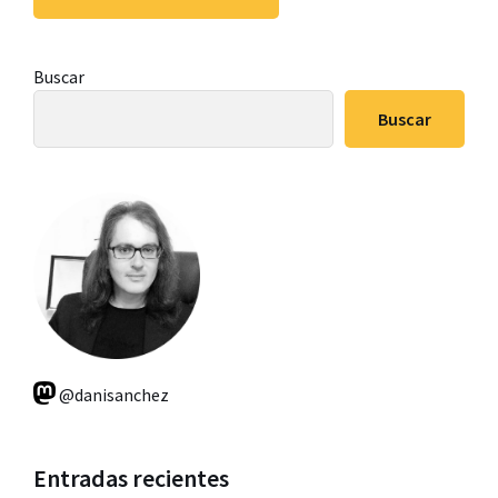
Barra
Buscar
lateral
Buscar
principal
@danisanchez
Entradas recientes