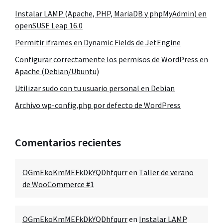
Instalar LAMP (Apache, PHP, MariaDB y phpMyAdmin) en
openSUSE Leap 16.0
Permitir iframes en Dynamic Fields de JetEngine
Configurar correctamente los permisos de WordPress en
Apache (Debian/Ubuntu)
Utilizar sudo con tu usuario personal en Debian
Archivo wp-config.php por defecto de WordPress
Comentarios recientes
OGmEkoKmMEFkDkYQDhfqurr
en
Taller de verano
de WooCommerce #1
OGmEkoKmMEFkDkYQDhfqurr
en
Instalar LAMP