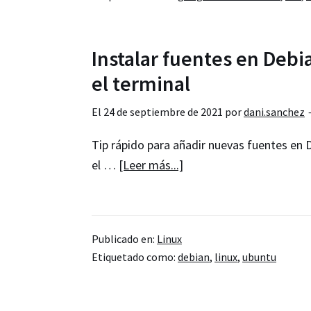
de
autenticación
en
Instalar fuentes en Deb
conexiones
el terminal
SSH
(Ubuntu
El
24 de septiembre de 2021
por
dani.sanchez
y
derivados)
Tip rápido para añadir nuevas fuentes en 
acerca
el …
[Leer más...]
de
Instalar
fuentes
Publicado en:
Linux
en
Etiquetado como:
debian
,
linux
,
ubuntu
Debian,
Ubuntu
y