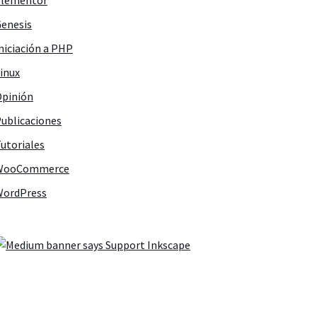
Elementor
enesis
niciación a PHP
inux
pinión
ublicaciones
utoriales
WooCommerce
WordPress