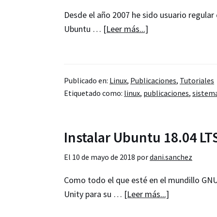
Desde el año 2007 he sido usuario regula
acerca
Ubuntu …
[Leer más...]
de
Vídeo-
Guía
Publicado en:
Linux
,
Publicaciones
,
Tutoriales
Ubuntu
Etiquetado como:
linux
,
publicaciones
,
sistem
18.04
LTS
–
Instalar Ubuntu 18.04 LT
Instalación
y
El
10 de mayo de 2018
por
dani.sanchez
primeros
Como todo el que esté en el mundillo GNU
pasos
acerca
Unity para su …
[Leer más...]
de