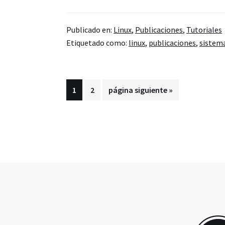
Instalar
Ubuntu
Publicado en:
Linux
,
Publicaciones
,
Tutoriales
18.04
Etiquetado como:
linux
,
publicaciones
,
sistem
LTS
con
Unity
Página
Página
Ir
1
2
página siguiente »
a
la