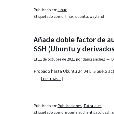
el
Publicado en:
Linux
soporte
Etiquetado como:
linux
,
ubuntu
,
wayland
de
Wayland
en
Añade doble factor de a
Firefox
SSH (Ubuntu y derivados
El
11 de octubre de 2021
por
dani.sanchez
D
Probado hasta Ubuntu 24.04 LTS Suelo acti
acerca
…
[Leer más...]
de
Añade
doble
Publicado en:
Publicaciones
,
Tutoriales
factor
Etiquetado como:
google authenticator
,
ssh
,