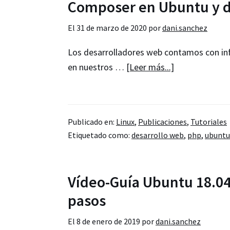
Composer en Ubuntu y d
derivados
desde
El
31 de marzo de 2020
por
dani.sanchez
el
Los desarrolladores web contamos con in
terminal
acerca
en nuestros …
[Leer más...]
de
Composer
en
Publicado en:
Linux
,
Publicaciones
,
Tutoriales
Ubuntu
Etiquetado como:
desarrollo web
,
php
,
ubuntu
y
derivadas
Vídeo-Guía Ubuntu 18.04 
pasos
El
8 de enero de 2019
por
dani.sanchez