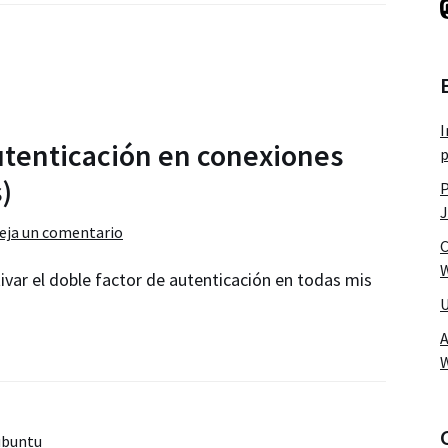
I
utenticación en conexiones
p
)
P
J
eja un comentario
C
W
var el doble factor de autenticación en todas mis
U
A
ubuntu