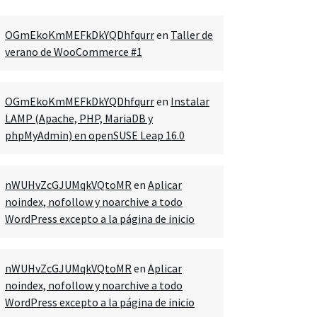
OGmEkoKmMEFkDkYQDhfqurr
en
Taller de
verano de WooCommerce #1
OGmEkoKmMEFkDkYQDhfqurr
en
Instalar
LAMP (Apache, PHP, MariaDB y
phpMyAdmin) en openSUSE Leap 16.0
nWUHvZcGJUMqkVQtoMR
en
Aplicar
noindex, nofollow y noarchive a todo
WordPress excepto a la página de inicio
nWUHvZcGJUMqkVQtoMR
en
Aplicar
noindex, nofollow y noarchive a todo
WordPress excepto a la página de inicio