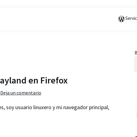
Saltar
Saltar
Saltar
a
al
a
Servi
la
contenido
la
navegación
principal
barra
principal
lateral
principal
B
l
Wayland en Firefox
Deja un comentario
 soy usuario linuxero y mi navegador principal,