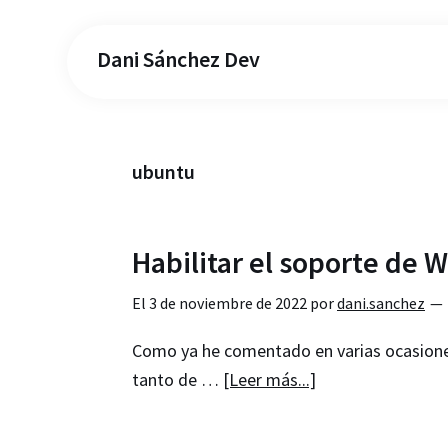
Dani Sánchez Dev
ubuntu
Habilitar el soporte de 
El
3 de noviembre de 2022
por
dani.sanchez
Como ya he comentado en varias ocasiones,
acerca
tanto de …
[Leer más...]
de
Habilitar