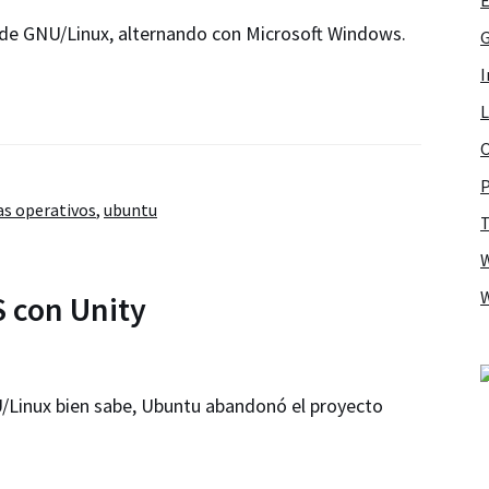
r de GNU/Linux, alternando con Microsoft Windows.
G
I
L
O
P
as operativos
,
ubuntu
T
S con Unity
/Linux bien sabe, Ubuntu abandonó el proyecto