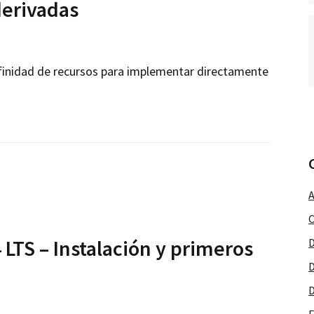
erivadas
finidad de recursos para implementar directamente
A
C
LTS – Instalación y primeros
D
D
D