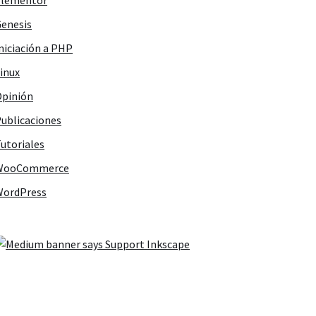
Elementor
enesis
niciación a PHP
inux
pinión
ublicaciones
utoriales
WooCommerce
WordPress