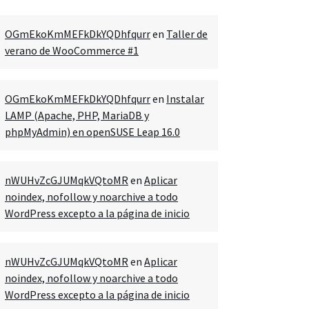
OGmEkoKmMEFkDkYQDhfqurr
en
Taller de
verano de WooCommerce #1
OGmEkoKmMEFkDkYQDhfqurr
en
Instalar
LAMP (Apache, PHP, MariaDB y
phpMyAdmin) en openSUSE Leap 16.0
nWUHvZcGJUMqkVQtoMR
en
Aplicar
noindex, nofollow y noarchive a todo
WordPress excepto a la página de inicio
nWUHvZcGJUMqkVQtoMR
en
Aplicar
noindex, nofollow y noarchive a todo
WordPress excepto a la página de inicio