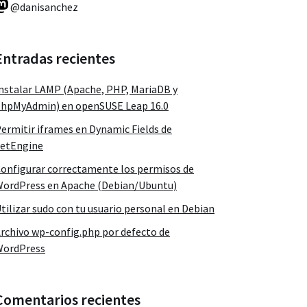
@danisanchez
Entradas recientes
nstalar LAMP (Apache, PHP, MariaDB y
hpMyAdmin) en openSUSE Leap 16.0
ermitir iframes en Dynamic Fields de
etEngine
onfigurar correctamente los permisos de
ordPress en Apache (Debian/Ubuntu)
tilizar sudo con tu usuario personal en Debian
rchivo wp-config.php por defecto de
WordPress
Comentarios recientes