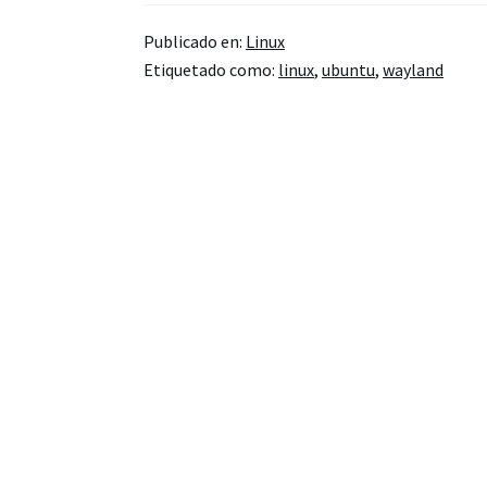
el
Publicado en:
Linux
soporte
Etiquetado como:
linux
,
ubuntu
,
wayland
de
Wayland
en
Firefox