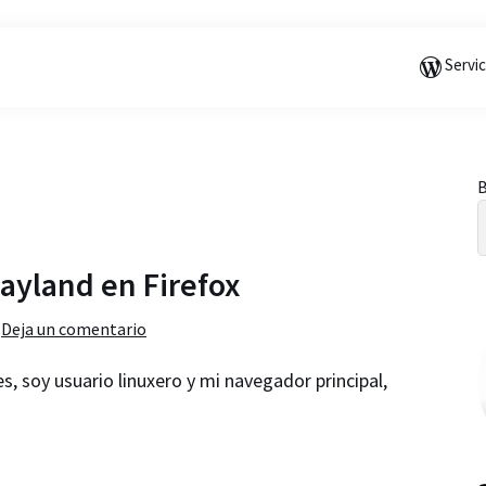
Saltar
Saltar
Saltar
a
al
a
Servi
la
contenido
la
navegación
principal
barra
principal
lateral
principal
B
l
Wayland en Firefox
Deja un comentario
 soy usuario linuxero y mi navegador principal,