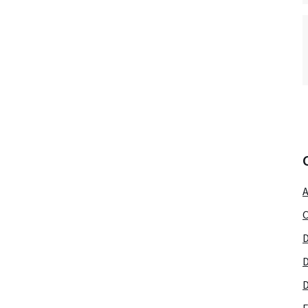
A
C
D
D
D