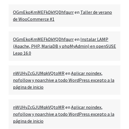
OGmEkoKmMEFkDkYQDhfqurr
en
Taller de verano
de WooCommerce #1
OGmEkoKmMEFkDkYQDhfqurr
en
Instalar LAMP
(Apache, PHP, MariaDB y phpMyAdmin) en openSUSE
Leap 16.0
nWUHvZcGJUMqkVQtoMR
en
Aplicar noindex,
nofollow y noarchive a todo WordPress excepto a la
página de inicio
nWUHvZcGJUMqkVQtoMR
en
Aplicar noindex,
nofollow y noarchive a todo WordPress excepto a la
página de inicio