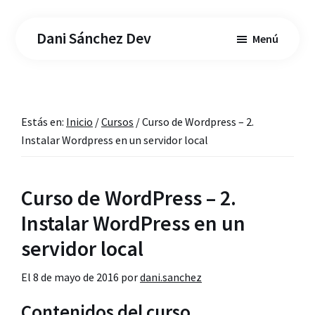
Saltar
Saltar
al
a
Dani Sánchez Dev
Menú
contenido
la
principal
barra
lateral
principal
Estás en:
Inicio
/
Cursos
/
Curso de Wordpress – 2.
Instalar Wordpress en un servidor local
Curso de WordPress – 2.
Instalar WordPress en un
servidor local
El
8 de mayo de 2016
por
dani.sanchez
Contenidos del curso