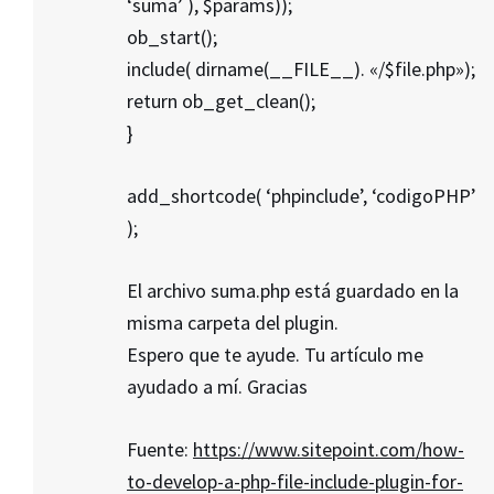
‘suma’ ), $params));
ob_start();
include( dirname(__FILE__). «/$file.php»);
return ob_get_clean();
}
add_shortcode( ‘phpinclude’, ‘codigoPHP’
);
El archivo suma.php está guardado en la
misma carpeta del plugin.
Espero que te ayude. Tu artículo me
ayudado a mí. Gracias
Fuente:
https://www.sitepoint.com/how-
to-develop-a-php-file-include-plugin-for-