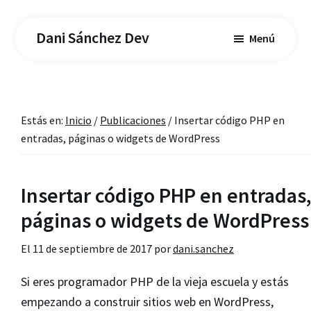
Saltar
Saltar
al
a
Dani Sánchez Dev
Menú
contenido
la
principal
barra
lateral
principal
Estás en:
Inicio
/
Publicaciones
/
Insertar código PHP en
entradas, páginas o widgets de WordPress
Insertar código PHP en entradas
páginas o widgets de WordPress
El
11 de septiembre de 2017
por
dani.sanchez
Si eres programador PHP de la vieja escuela y estás
empezando a construir sitios web en WordPress,