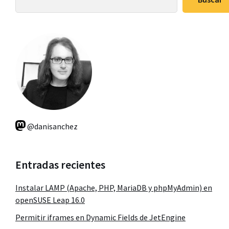
principal
@danisanchez
Entradas recientes
Instalar LAMP (Apache, PHP, MariaDB y phpMyAdmin) en
openSUSE Leap 16.0
Permitir iframes en Dynamic Fields de JetEngine