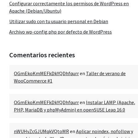
Configurar correctamente los permisos de WordPress en
Apache (Debian/Ubuntu)
Utilizar sudo con tu usuario personal en Debian
Archivo wp-config.php por defecto de WordPress
Comentarios recientes
OGmEkoKmMEFkDkYQDhfqurr
en
Taller de verano de
WooCommerce #1
OGmEkoKmMEFkDkYQDhfqurr
en
Instalar LAMP (Apache,
PHP, MariaDB y phpMyAdmin) en openSUSE Leap 16.0
nWUHvZcGJUMqkVQtoMR
en
Aplicar noindex, nofollow y