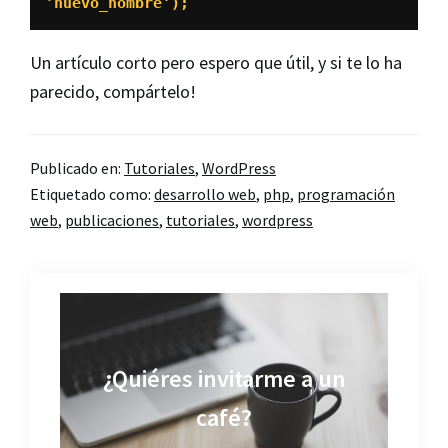
'nuevo_nombre');
Un artículo corto pero espero que útil, y si te lo ha
parecido, compártelo!
Publicado en:
Tutoriales
,
WordPress
Etiquetado como:
desarrollo web
,
php
,
programación
web
,
publicaciones
,
tutoriales
,
wordpress
¿Quiéres invitarme a un
café?