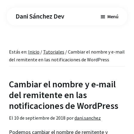
Saltar
Saltar
al
a
Dani Sánchez Dev
Menú
contenido
la
principal
barra
lateral
principal
Estás en:
Inicio
/
Tutoriales
/
Cambiar el nombre y e-mail
del remitente en las notificaciones de WordPress
Cambiar el nombre y e-mail
del remitente en las
notificaciones de WordPress
El
10 de septiembre de 2018
por
dani.sanchez
Podemos cambiar el nombre de remitente y