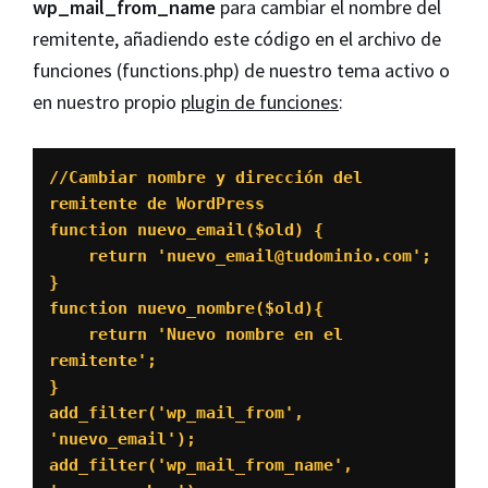
wp_mail_from_name
para cambiar el nombre del
remitente, añadiendo este código en el archivo de
funciones (functions.php) de nuestro tema activo o
en nuestro propio
plugin de funciones
:
//Cambiar nombre y dirección del 
remitente de WordPress

function nuevo_email($old) {

    return 'nuevo_email@tudominio.com';

}

function nuevo_nombre($old){

    return 'Nuevo nombre en el 
remitente';

}

add_filter('wp_mail_from', 
'nuevo_email');

add_filter('wp_mail_from_name', 