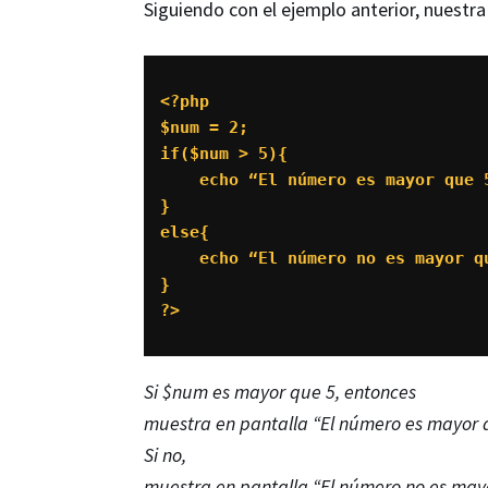
Siguiendo con el ejemplo anterior, nuestra
<?php 

$num = 2;

if($num > 5){

    echo “El número es mayor que 5
}

else{

    echo “El número no es mayor qu
}

?>
Si $num es mayor que 5, entonces
muestra en pantalla “El número es mayor 
Si no,
muestra en pantalla “El número no es may