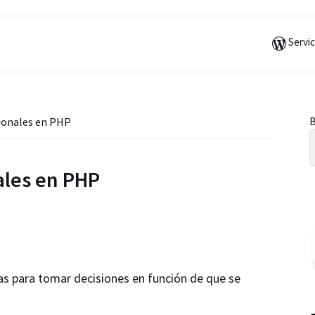
Saltar
Saltar
Saltar
a
al
a
Servi
la
contenido
la
navegación
principal
barra
principal
lateral
principal
B
cionales en PHP
l
ales en PHP
das para tomar decisiones en función de que se