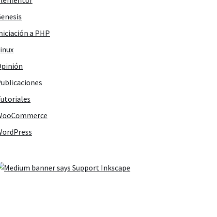
Elementor
enesis
niciación a PHP
inux
pinión
ublicaciones
utoriales
WooCommerce
WordPress