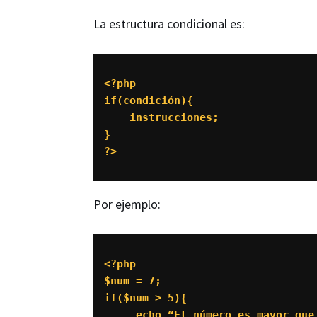
La estructura condicional es:
<?php 

if(condición){

    instrucciones;

}

?>
Por ejemplo:
<?php 

$num = 7;

if($num > 5){

     echo “El número es mayor que 