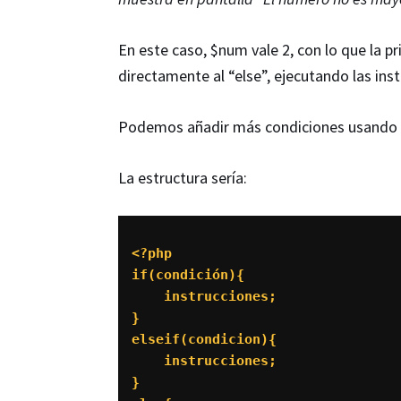
En este caso, $num vale 2, con lo que la pr
directamente al “else”, ejecutando las in
Podemos añadir más condiciones usando el 
La estructura sería:
<?php 

if(condición){

    instrucciones;

}

elseif(condicion){

    instrucciones;

}
