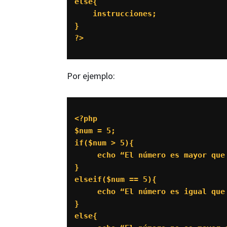
else{

    instrucciones;

}

?>
Por ejemplo:
<?php 

$num = 5;

if($num > 5){

     echo “El número es mayor que 
}

elseif($num == 5){

     echo “El número es igual que 
}

else{
