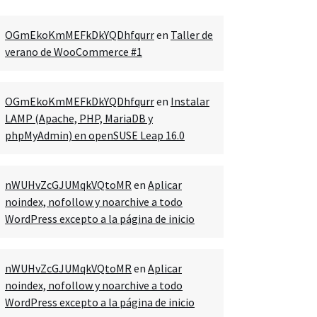
OGmEkoKmMEFkDkYQDhfqurr
en
Taller de
verano de WooCommerce #1
OGmEkoKmMEFkDkYQDhfqurr
en
Instalar
LAMP (Apache, PHP, MariaDB y
phpMyAdmin) en openSUSE Leap 16.0
nWUHvZcGJUMqkVQtoMR
en
Aplicar
noindex, nofollow y noarchive a todo
WordPress excepto a la página de inicio
nWUHvZcGJUMqkVQtoMR
en
Aplicar
noindex, nofollow y noarchive a todo
WordPress excepto a la página de inicio