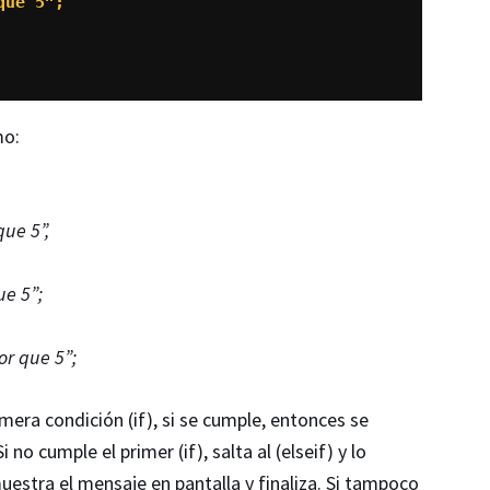
ue 5”;

mo:
ue 5”,
ue 5”;
or que 5”;
mera condición (if), si se cumple, entonces se
 no cumple el primer (if), salta al (elseif) y lo
muestra el mensaje en pantalla y finaliza. Si tampoco