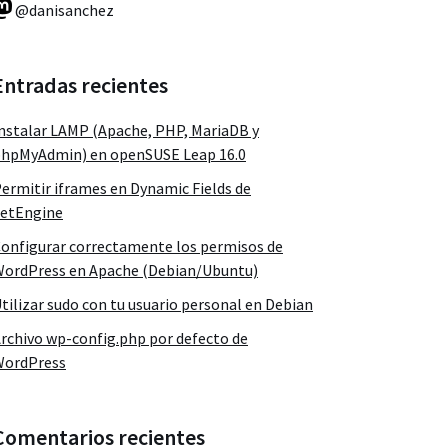
@danisanchez
Entradas recientes
nstalar LAMP (Apache, PHP, MariaDB y
hpMyAdmin) en openSUSE Leap 16.0
ermitir iframes en Dynamic Fields de
etEngine
onfigurar correctamente los permisos de
ordPress en Apache (Debian/Ubuntu)
tilizar sudo con tu usuario personal en Debian
rchivo wp-config.php por defecto de
WordPress
Comentarios recientes