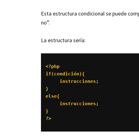
Esta estructura condicional se puede comp
no”.
La estructura sería:
<?php 

if(condición){

     instrucciones;

}

else{

     instrucciones;

}

?>