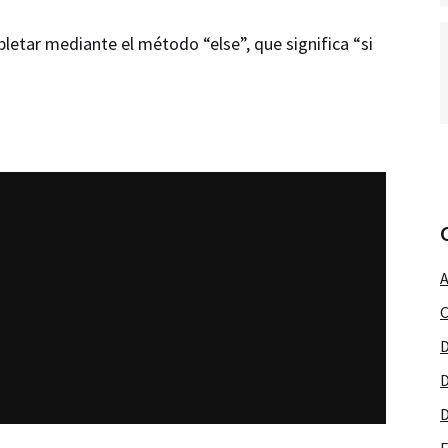
letar mediante el método “else”, que significa “si
A
C
D
D
D