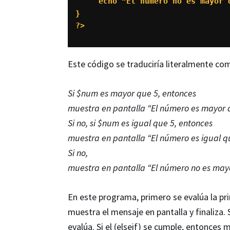
     echo “El número no es mayor q
}

?>
Este código se traduciría literalmente co
Si $num es mayor que 5, entonces
muestra en pantalla “El número es mayor q
Si no, si $num es igual que 5, entonces
muestra en pantalla “El número es igual q
Si no,
muestra en pantalla “El número no es may
En este programa, primero se evalúa la pri
muestra el mensaje en pantalla y finaliza. Si
evalúa. Si el (elseif) se cumple, entonces 