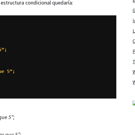
 estructura condicional quedaría:
G
I
L
O
”;

P
T
e 5”;

que 5”;
or que 5”;