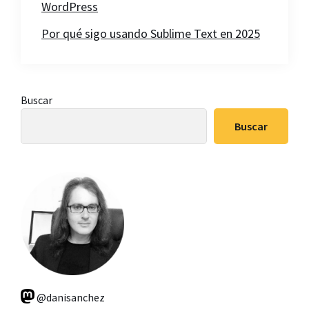
WordPress
Por qué sigo usando Sublime Text en 2025
Barra
Buscar
lateral
Buscar
principal
@danisanchez