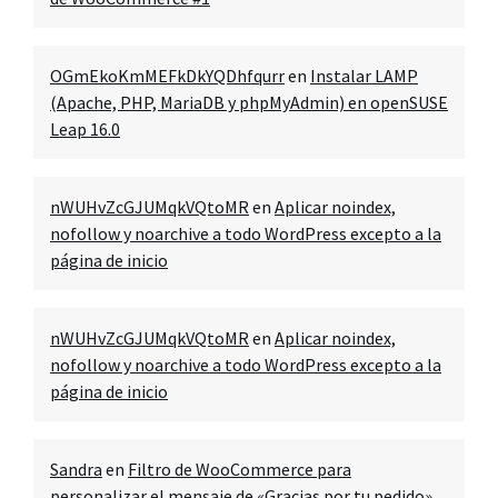
OGmEkoKmMEFkDkYQDhfqurr
en
Instalar LAMP
(Apache, PHP, MariaDB y phpMyAdmin) en openSUSE
Leap 16.0
nWUHvZcGJUMqkVQtoMR
en
Aplicar noindex,
nofollow y noarchive a todo WordPress excepto a la
página de inicio
nWUHvZcGJUMqkVQtoMR
en
Aplicar noindex,
nofollow y noarchive a todo WordPress excepto a la
página de inicio
Sandra
en
Filtro de WooCommerce para
personalizar el mensaje de «Gracias por tu pedido»