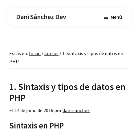
Saltar
Saltar
al
a
Dani Sánchez Dev
Menú
contenido
la
principal
barra
lateral
principal
Estás en:
Inicio
/
Cursos
/
1. Sintaxis y tipos de datos en
PHP
1. Sintaxis y tipos de datos en
PHP
El
14 de junio de 2016
por
dani.sanchez
Sintaxis en PHP