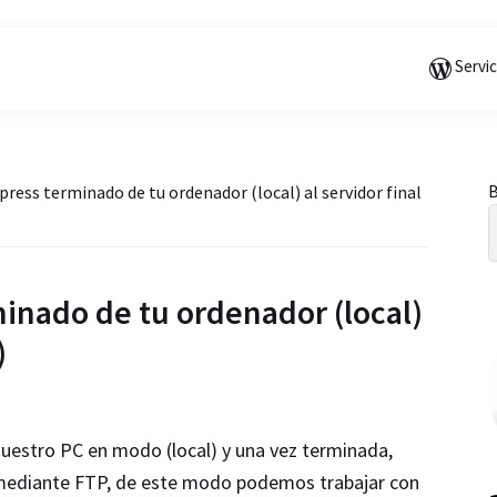
Saltar
Saltar
Saltar
a
al
a
Servi
la
contenido
la
navegación
principal
barra
principal
lateral
principal
B
ress terminado de tu ordenador (local) al servidor final
l
inado de tu ordenador (local)
)
 nuestro PC en modo (local) y una vez terminada,
la mediante FTP, de este modo podemos trabajar con