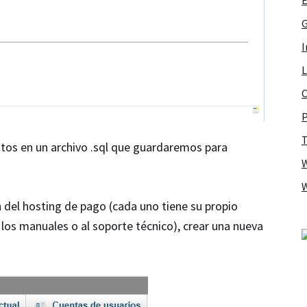
G
I
L
O
P
T
atos en un archivo .sql que guardaremos para
el hosting de pago (cada uno tiene su propio
n los manuales o al soporte técnico), crear una nueva