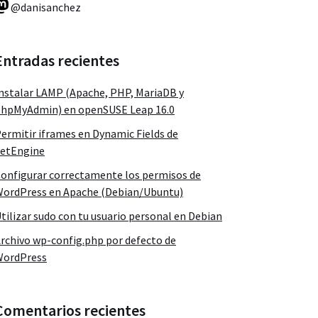
@danisanchez
Entradas recientes
nstalar LAMP (Apache, PHP, MariaDB y
hpMyAdmin) en openSUSE Leap 16.0
ermitir iframes en Dynamic Fields de
etEngine
onfigurar correctamente los permisos de
ordPress en Apache (Debian/Ubuntu)
tilizar sudo con tu usuario personal en Debian
rchivo wp-config.php por defecto de
WordPress
Comentarios recientes