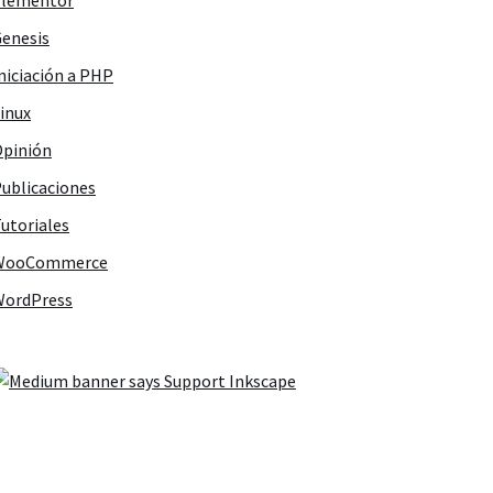
Elementor
enesis
niciación a PHP
inux
pinión
ublicaciones
utoriales
WooCommerce
WordPress