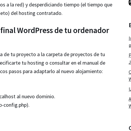
os a la red) y desperdiciando tiempo (el tiempo que
leto) del hosting contratado.
final WordPress de tu ordenador
I
p
a de tu proyecto a la carpeta de proyectos de tu
P
J
cificarte tu hosting o consultar en el manual de
ocos pasos para adaptarlo al nuevo alojamiento:
C
W
U
ocalhost al nuevo dominio.
A
p-config.php).