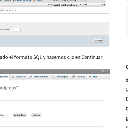
nado el formato SQL y hacemos clic en Continuar:
A
C
D
D
D