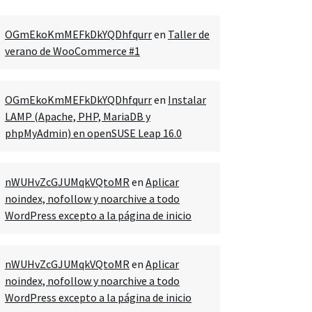
OGmEkoKmMEFkDkYQDhfqurr
en
Taller de
verano de WooCommerce #1
OGmEkoKmMEFkDkYQDhfqurr
en
Instalar
LAMP (Apache, PHP, MariaDB y
phpMyAdmin) en openSUSE Leap 16.0
nWUHvZcGJUMqkVQtoMR
en
Aplicar
noindex, nofollow y noarchive a todo
WordPress excepto a la página de inicio
nWUHvZcGJUMqkVQtoMR
en
Aplicar
noindex, nofollow y noarchive a todo
WordPress excepto a la página de inicio