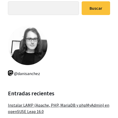
lateral
Buscar
principal
@danisanchez
Entradas recientes
Instalar LAMP (Apache, PHP, MariaDB y phpMyAdmin) en
openSUSE Leap 16.0