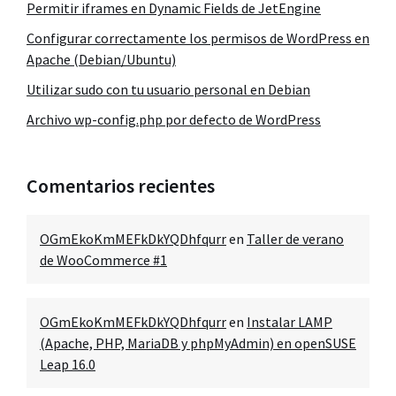
Permitir iframes en Dynamic Fields de JetEngine
Configurar correctamente los permisos de WordPress en
Apache (Debian/Ubuntu)
Utilizar sudo con tu usuario personal en Debian
Archivo wp-config.php por defecto de WordPress
Comentarios recientes
OGmEkoKmMEFkDkYQDhfqurr
en
Taller de verano
de WooCommerce #1
OGmEkoKmMEFkDkYQDhfqurr
en
Instalar LAMP
(Apache, PHP, MariaDB y phpMyAdmin) en openSUSE
Leap 16.0