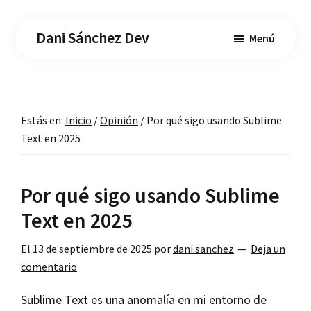
Saltar
Saltar
al
a
Dani Sánchez Dev
Menú
contenido
la
principal
barra
lateral
principal
Estás en:
Inicio
/
Opinión
/
Por qué sigo usando Sublime
Text en 2025
Por qué sigo usando Sublime
Text en 2025
El
13 de septiembre de 2025
por
dani.sanchez
Deja un
comentario
Sublime Text
es una anomalía en mi entorno de