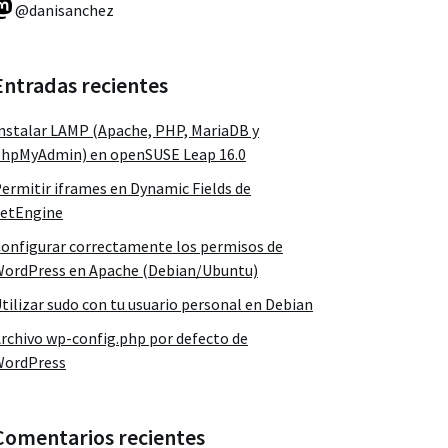
@danisanchez
Entradas recientes
nstalar LAMP (Apache, PHP, MariaDB y
hpMyAdmin) en openSUSE Leap 16.0
ermitir iframes en Dynamic Fields de
etEngine
onfigurar correctamente los permisos de
ordPress en Apache (Debian/Ubuntu)
tilizar sudo con tu usuario personal en Debian
rchivo wp-config.php por defecto de
WordPress
Comentarios recientes