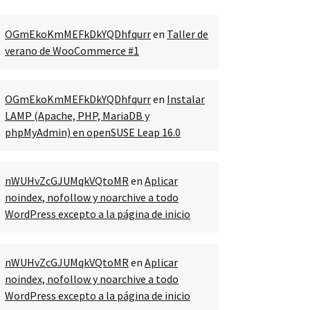
OGmEkoKmMEFkDkYQDhfqurr
en
Taller de
verano de WooCommerce #1
OGmEkoKmMEFkDkYQDhfqurr
en
Instalar
LAMP (Apache, PHP, MariaDB y
phpMyAdmin) en openSUSE Leap 16.0
nWUHvZcGJUMqkVQtoMR
en
Aplicar
noindex, nofollow y noarchive a todo
WordPress excepto a la página de inicio
nWUHvZcGJUMqkVQtoMR
en
Aplicar
noindex, nofollow y noarchive a todo
WordPress excepto a la página de inicio