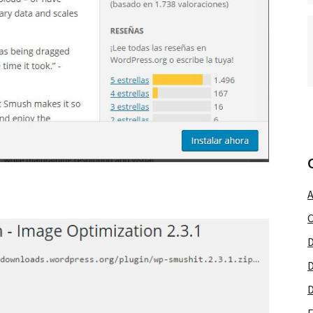
A
C
D
D
D