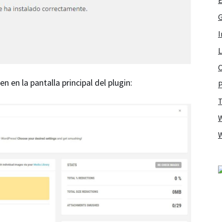
G
I
L
O
 en la pantalla principal del plugin:
P
T