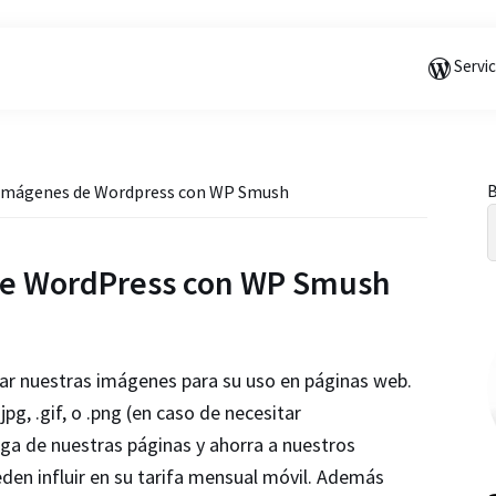
Saltar
Saltar
Saltar
a
al
a
Servi
la
contenido
la
navegación
principal
barra
principal
lateral
principal
B
 imágenes de Wordpress con WP Smush
l
de WordPress con WP Smush
ar nuestras imágenes para su uso en páginas web.
pg, .gif, o .png (en caso de necesitar
rga de nuestras páginas y ahorra a nuestros
eden influir en su tarifa mensual móvil. Además