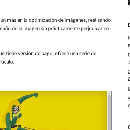
aún más en la optimización de imágenes, realizando
maño de la imagen sin prácticamente perjudicar en
I
p
ue tiene versión de pago, ofrece una serie de
P
tículo.
J
C
W
U
A