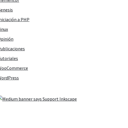
Elementor
enesis
niciación a PHP
inux
pinión
ublicaciones
utoriales
WooCommerce
WordPress