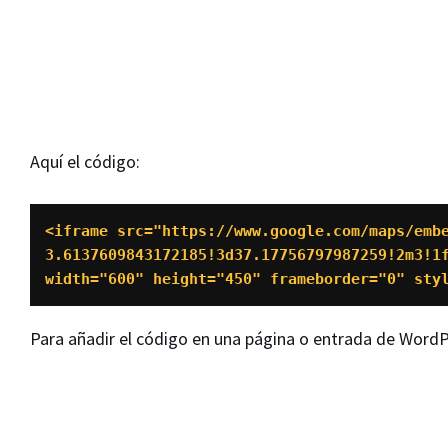
Aquí el código:
<iframe src="https://www.google.com/maps/emb
3.6137609843172185!3d37.17756797987259!2m3!1
width="600" height="450" frameborder="0" sty
Para añadir el código en una página o entrada de Wor