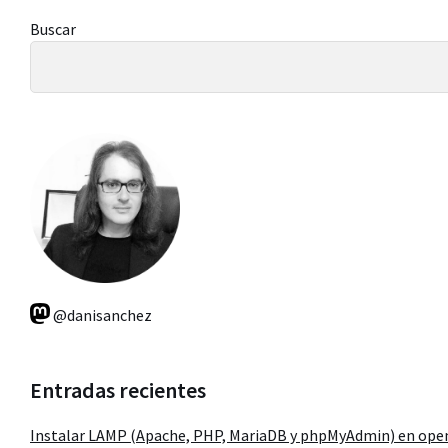
Barra
Buscar
lateral
principal
@danisanchez
Entradas recientes
Instalar LAMP (Apache, PHP, MariaDB y phpMyAdmin) en ope