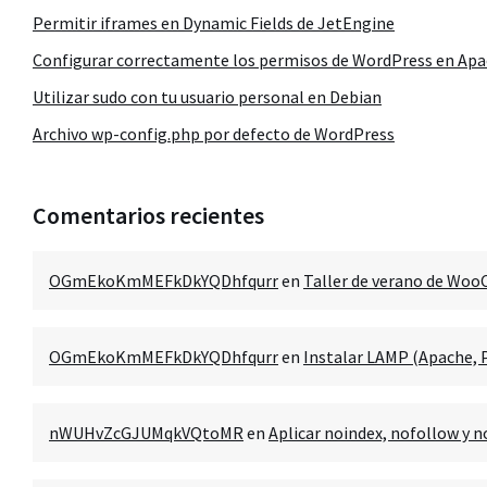
Permitir iframes en Dynamic Fields de JetEngine
Configurar correctamente los permisos de WordPress en Ap
Utilizar sudo con tu usuario personal en Debian
Archivo wp-config.php por defecto de WordPress
Comentarios recientes
OGmEkoKmMEFkDkYQDhfqurr
en
Taller de verano de Wo
OGmEkoKmMEFkDkYQDhfqurr
en
Instalar LAMP (Apache,
nWUHvZcGJUMqkVQtoMR
en
Aplicar noindex, nofollow y n