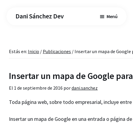
Saltar
Saltar
al
a
Dani Sánchez Dev
Menú
contenido
la
principal
barra
lateral
principal
Estás en:
Inicio
/
Publicaciones
/
Insertar un mapa de Google p
Insertar un mapa de Google para
El
1 de septiembre de 2016
por
dani.sanchez
Toda página web, sobre todo empresarial, incluye entr
Insertar un mapa de Google en una entrada o página de