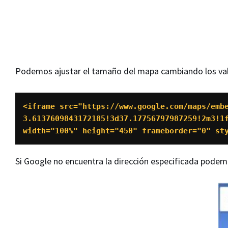
Podemos ajustar el tamaño del mapa cambiando los valor
<iframe src="https://www.google.com/maps/emb
3.6137609843172185!3d37.17756797987259!2m3!1
width="100%" height="450" frameborder="0" st
Si Google no encuentra la dirección especificada pode