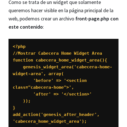
Como se trata de un widget que solamente
queremos hacer visible en la página principal de la
web, podemos crear un archivo
front-page.php con
este contenido
:
<?php

//Mostrar Cabecera Home Widget Area

function cabecera_home_widget_area(){

    genesis_widget_area('cabecera-home-
widget-area', array(

        'before' => '<section 
class="cabecera-home">',

        'after' => '</section>'

    ));

}

add_action('genesis_after_header', 
'cabecera_home_widget_area');
