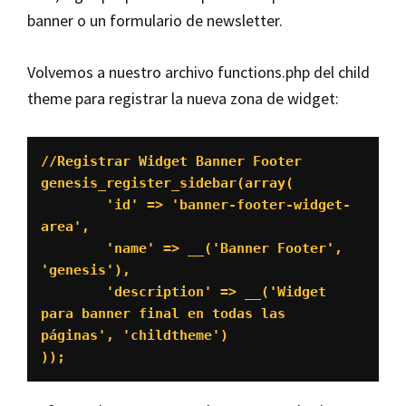
banner o un formulario de newsletter.
Volvemos a nuestro archivo functions.php del child
theme para registrar la nueva zona de widget:
//Registrar Widget Banner Footer

genesis_register_sidebar(array(

	'id' => 'banner-footer-widget-
area',

	'name' => __('Banner Footer', 
'genesis'),

	'description' => __('Widget 
para banner final en todas las 
páginas', 'childtheme')

));