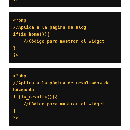
<?php

//Aplica a la página de blog

if(is_home()){

    //Código para mostrar el widget

}

?>
<?php

//Aplica a la página de resultados de 
búsqueda

if(is_results()){

    //Código para mostrar el widget

}

?>