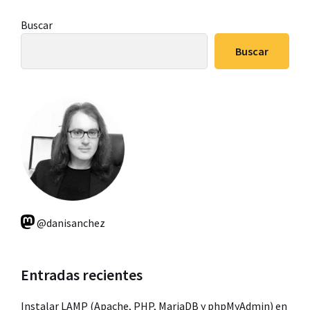
Barra
Buscar
lateral
Buscar
principal
@danisanchez
Entradas recientes
Instalar LAMP (Apache, PHP, MariaDB y phpMyAdmin) en