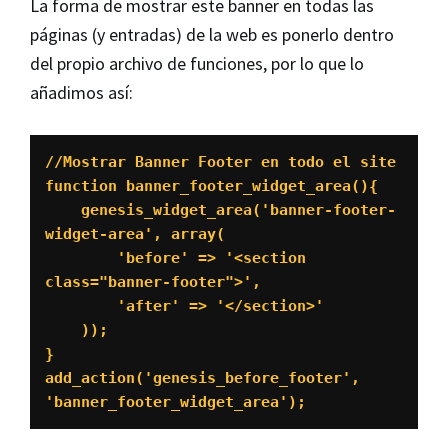
La forma de mostrar este banner en todas las
páginas (y entradas) de la web es ponerlo dentro
del propio archivo de funciones, por lo que lo
añadimos así:
//Mostrar Banner Footer en todo el site

function banner_footer_widget_area(){

    genesis_widget_area('banner-footer-
widget-area', array(

        'before' => '<section 
class="banner-footer">',

        'after' => '</section>'

    ));

}

add_action('genesis_before_footer', 
'banner_footer_widget_area');