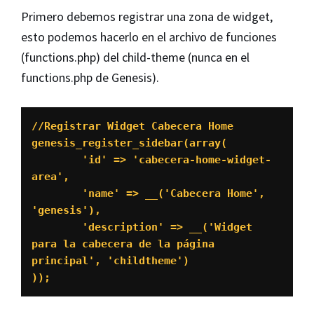
Primero debemos registrar una zona de widget,
esto podemos hacerlo en el archivo de funciones
(functions.php) del child-theme (nunca en el
functions.php de Genesis).
//Registrar Widget Cabecera Home

genesis_register_sidebar(array(

	'id' => 'cabecera-home-widget-
area',

	'name' => __('Cabecera Home', 
'genesis'),

	'description' => __('Widget 
para la cabecera de la página 
principal', 'childtheme')

));