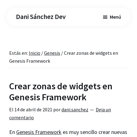
Saltar
Saltar
al
a
Dani Sánchez Dev
Menú
contenido
la
principal
barra
lateral
principal
Estás en:
Inicio
/
Genesis
/
Crear zonas de widgets en
Genesis Framework
Crear zonas de widgets en
Genesis Framework
El
14 de abril de 2021
por
dani.sanchez
Deja un
comentario
En
Genesis Framework
es muy sencillo crear nuevas