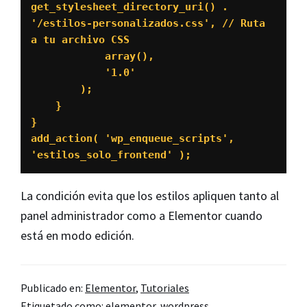
get_stylesheet_directory_uri() . 
'/estilos-personalizados.css', // Ruta 
a tu archivo CSS

            array(),

            '1.0'

        );

    }

}

add_action( 'wp_enqueue_scripts', 
'estilos_solo_frontend' );
La condición evita que los estilos apliquen tanto al
panel administrador como a Elementor cuando
está en modo edición.
Publicado en:
Elementor
,
Tutoriales
Etiquetado como:
elementor
,
wordpress