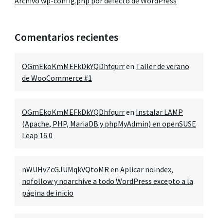
Archivo wp-config.php por defecto de WordPress
Comentarios recientes
OGmEkoKmMEFkDkYQDhfqurr
en
Taller de verano
de WooCommerce #1
OGmEkoKmMEFkDkYQDhfqurr
en
Instalar LAMP
(Apache, PHP, MariaDB y phpMyAdmin) en openSUSE
Leap 16.0
nWUHvZcGJUMqkVQtoMR
en
Aplicar noindex,
nofollow y noarchive a todo WordPress excepto a la
página de inicio