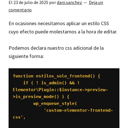
El
23 de julio de 2025
por
dani.sanchez
Deja un
comentario
En ocasiones necesitamos aplicar un estilo CSS
cuyo efecto puede molestarnos a la hora de editar.
Podemos declara nuestro css adicional de la
siguiente forma:
function estilos_solo_frontend() {

    if ( ! is_admin() && ! 
Elementor\Plugin::$instance->preview-
>is_preview_mode() ) {

        wp_enqueue_style(

            'custom-elementor-frontend-
css',
