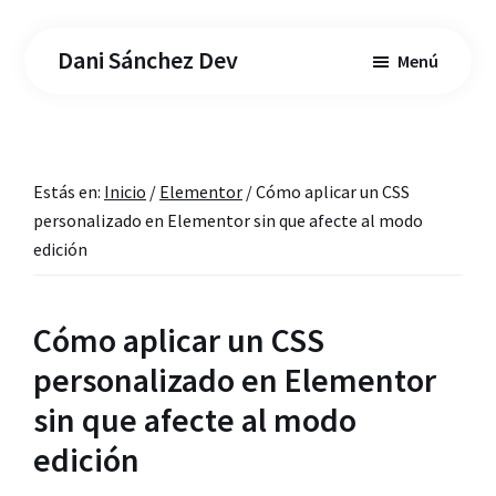
Saltar
Saltar
al
a
Dani Sánchez Dev
Menú
contenido
la
principal
barra
lateral
principal
Estás en:
Inicio
/
Elementor
/
Cómo aplicar un CSS
personalizado en Elementor sin que afecte al modo
edición
Cómo aplicar un CSS
personalizado en Elementor
sin que afecte al modo
edición