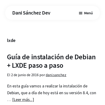
Saltar
Saltar
al
a
Dani Sánchez Dev
Menú
contenido
la
principal
barra
lateral
principal
lxde
Guía de instalación de Debian
+ LXDE paso a paso
El
2 de junio de 2016
por
dani.sanchez
En esta guía vamos a realizar la instalación de
Debian, que a día de hoy está en su versión 8.4, con
acerca
…
[Leer más...]