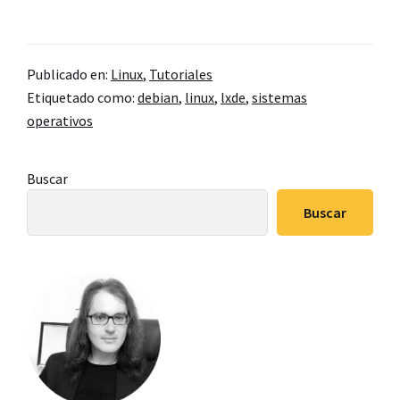
de
Guía
de
Publicado en:
Linux
,
Tutoriales
instalación
Etiquetado como:
debian
,
linux
,
lxde
,
sistemas
de
operativos
Debian
+
Barra
Buscar
LXDE
lateral
paso
Buscar
principal
a
paso