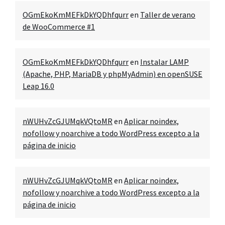
OGmEkoKmMEFkDkYQDhfqurr
en
Taller de verano
de WooCommerce #1
OGmEkoKmMEFkDkYQDhfqurr
en
Instalar LAMP
(Apache, PHP, MariaDB y phpMyAdmin) en openSUSE
Leap 16.0
nWUHvZcGJUMqkVQtoMR
en
Aplicar noindex,
nofollow y noarchive a todo WordPress excepto a la
página de inicio
nWUHvZcGJUMqkVQtoMR
en
Aplicar noindex,
nofollow y noarchive a todo WordPress excepto a la
página de inicio