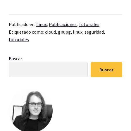
de
Cifrar
tus
Publicado en:
Linux
,
Publicaciones
,
Tutoriales
copias
Etiquetado como:
cloud
,
gnupg
,
linux
,
seguridad
,
de
tutoriales
seguridad
en
Barra
Buscar
la
lateral
nube
Buscar
principal
con
GNUPG