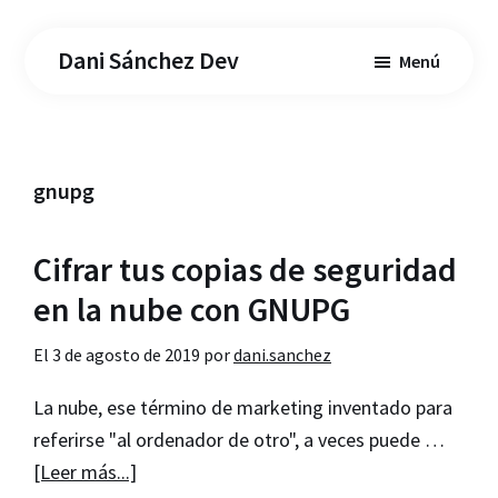
Saltar
Saltar
al
a
Dani Sánchez Dev
Menú
contenido
la
principal
barra
lateral
principal
gnupg
Cifrar tus copias de seguridad
en la nube con GNUPG
El
3 de agosto de 2019
por
dani.sanchez
La nube, ese término de marketing inventado para
referirse "al ordenador de otro", a veces puede …
acerca
[Leer más...]