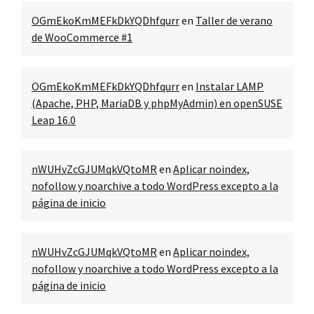
OGmEkoKmMEFkDkYQDhfqurr
en
Taller de verano
de WooCommerce #1
OGmEkoKmMEFkDkYQDhfqurr
en
Instalar LAMP
(Apache, PHP, MariaDB y phpMyAdmin) en openSUSE
Leap 16.0
nWUHvZcGJUMqkVQtoMR
en
Aplicar noindex,
nofollow y noarchive a todo WordPress excepto a la
página de inicio
nWUHvZcGJUMqkVQtoMR
en
Aplicar noindex,
nofollow y noarchive a todo WordPress excepto a la
página de inicio