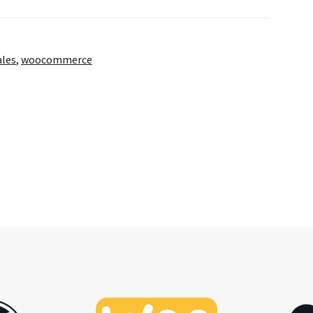
ales
,
woocommerce