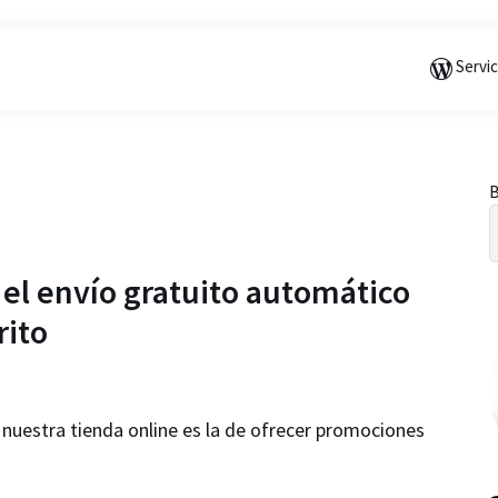
Saltar
Saltar
Saltar
a
al
a
Servi
la
contenido
la
navegación
principal
barra
principal
lateral
principal
B
l
l envío gratuito automático
rito
 nuestra tienda online es la de ofrecer promociones