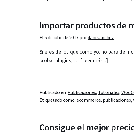
un
catálogo
on-
Importar productos de
line
El
5 de julio de 2017
por
dani.sanchez
Si eres de los que como yo, no para de 
acerca
probar plugins, …
[Leer más...]
de
Importar
productos
Publicado en:
Publicaciones
,
Tutoriales
,
WooC
de
Etiquetado como:
ecommerce
,
publicaciones
,
muestra
en
WooComme
Consigue el mejor precio