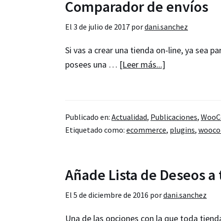
Comparador de envíos
El
3 de julio de 2017
por
dani.sanchez
Si vas a crear una tienda on-line, ya sea p
acerca
posees una …
[Leer más...]
de
Consigue
el
Publicado en:
Actualidad
,
Publicaciones
,
WooC
mejor
Etiquetado como:
ecommerce
,
plugins
,
wooc
precio
para
tus
Añade Lista de Deseos a 
envíos
on-
El
5 de diciembre de 2016
por
dani.sanchez
line
Una de las opciones con la que toda tienda