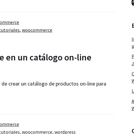
ommerce
tutoriales
,
woocommerce
I
p
en un catálogo on-line
P
J
C
W
 de crear un catálogo de productos on-line para
U
A
ommerce
tutoriales
,
woocommerce
,
wordpress