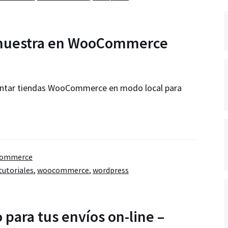
 muestra en WooCommerce
montar tiendas WooCommerce en modo local para
ommerce
tutoriales
,
woocommerce
,
wordpress
rce
 para tus envíos on-line –