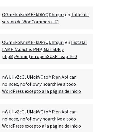
OGmEkoKmMEFkDkYQDhfqurr
en
Taller de
verano de WooCommerce #1
OGmEkoKmMEFkDkYQDhfqurr
en
Instalar
LAMP (Apache, PHP, MariaDB y
phpMyAdmin) en openSUSE Leap 16.0
nWUHvZcGJUMqkVQtoMR
en
Aplicar
noindex, nofollow y noarchive a todo
WordPress excepto a la página de inicio
nWUHvZcGJUMqkVQtoMR
en
Aplicar
noindex, nofollow y noarchive a todo
WordPress excepto a la página de inicio