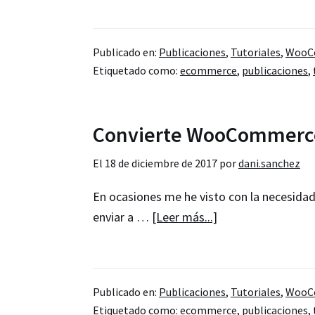
WooCommerce
–
Publicado en:
Publicaciones
,
Tutoriales
,
WooC
Activar
Etiquetado como:
ecommerce
,
publicaciones
,
el
envío
gratuito
Convierte WooCommerce 
automático
según
El
18 de diciembre de 2017
por
dani.sanchez
el
En ocasiones me he visto con la necesidad
importe
acerca
enviar a …
[Leer más...]
del
de
carrito
Convierte
WooCommerce
Publicado en:
Publicaciones
,
Tutoriales
,
WooC
en
Etiquetado como:
ecommerce
,
publicaciones
,