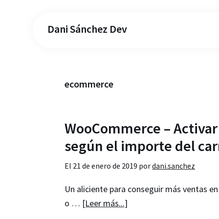
Dani Sánchez Dev
ecommerce
WooCommerce – Activar e
según el importe del car
El
21 de enero de 2019
por
dani.sanchez
Un aliciente para conseguir más ventas en
acerca
o …
[Leer más...]
de