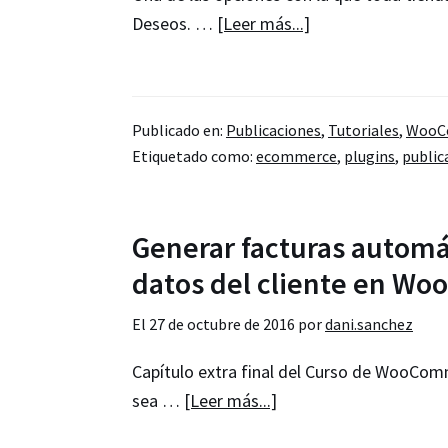
–
acerca
Deseos. …
[Leer más...]
Comparador
de
de
Añade
envíos
Lista
Publicado en:
Publicaciones
,
Tutoriales
,
WooC
de
Etiquetado como:
ecommerce
,
plugins
,
public
Deseos
a
tu
Generar facturas automát
tienda
datos del cliente en W
online
El
27 de octubre de 2016
por
dani.sanchez
Capítulo extra final del Curso de WooCom
acerca
sea …
[Leer más...]
de