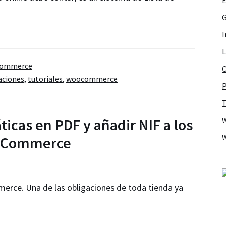
G
I
L
ommerce
O
aciones
,
tutoriales
,
woocommerce
P
T
icas en PDF y añadir NIF a los
ooCommerce
merce. Una de las obligaciones de toda tienda ya