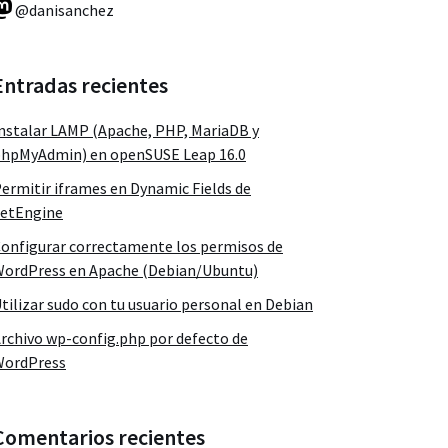
@danisanchez
Entradas recientes
nstalar LAMP (Apache, PHP, MariaDB y
hpMyAdmin) en openSUSE Leap 16.0
ermitir iframes en Dynamic Fields de
etEngine
onfigurar correctamente los permisos de
ordPress en Apache (Debian/Ubuntu)
tilizar sudo con tu usuario personal en Debian
rchivo wp-config.php por defecto de
WordPress
Comentarios recientes