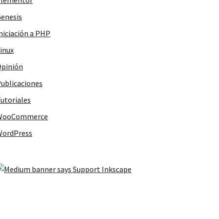
Elementor
enesis
niciación a PHP
inux
pinión
ublicaciones
utoriales
WooCommerce
WordPress