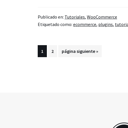
Generar
facturas
Publicado en:
Tutoriales
,
WooCommerce
automáticas
Etiquetado como:
ecommerce
,
plugins
,
tutori
en
PDF
y
Página
Página
Ir
1
2
página siguiente »
añadir
a
NIF
la
a
los
datos
del
cliente
en
WooCommerce